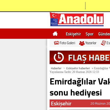
Eskişehir
Spor
Günd
Foto Galeri
Yazarlar
Es
Bilecik
Ne demek
Esk
FLAŞ HAB
Haberler
Eskişehir haberleri
>
»
Emirdağlılar 
Yayınlanma Tarihi: 20 Haziran 2026 12:33
Emirdağlılar Vak
sonu hediyesi
Eskişehir
20 Haziran 2