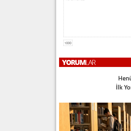
1000
Henü
İlk Y