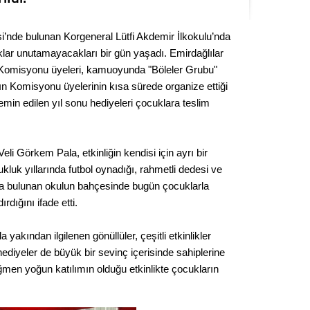
Seval
i’nde bulunan Korgeneral Lütfi Akdemir İlkokulu’nda
Es Es’
uklar unutamayacakları bir gün yaşadı. Emirdağlılar
 Komisyonu üyeleri, kamuoyunda "Böleler Grubu"
dın Komisyonu üyelerinin kısa sürede organize ettiği
Ahme
in edilen yıl sonu hediyeleri çocuklara teslim
Tepeba
birliği
eli Görkem Pala, etkinliğin kendisi için ayrı bir
ulaşı
ukluk yıllarında futbol oynadığı, rahmetli dedesi ve
da bulunan okulun bahçesinde bugün çocuklarla
Fund
dığını ifade etti.
CHP’li
akından ilgilenen gönüllüler, çeşitli etkinlikler
kazana
hediyeler de büyük bir sevinç içerisinde sahiplerine
seçiml
ğmen yoğun katılımın olduğu etkinlikte çocukların
Melt