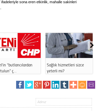
." ifadeleriyle sona eren etkinlik, mahalle sakinleri
.
l’in “butlancılardan
Sağlık hizmetleri sizce
Eskişeh
rtulun” ç…
yeterli mi?
panolar