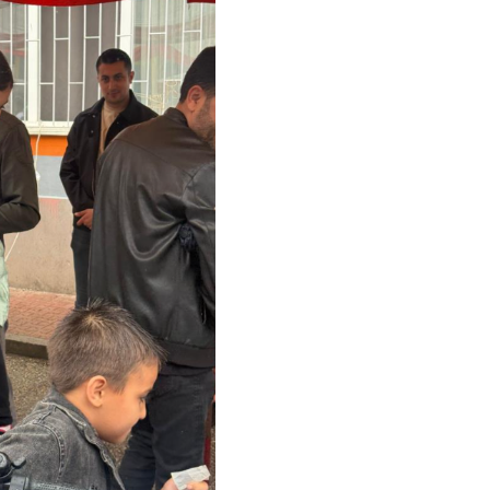
Gürha
Eskişe
Döne
Rifat
Sürdür
kültür
Konu
2023 y
bekliy
Tüli
Düşükl