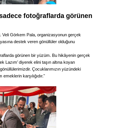
Op. D
sadece fotoğraflarda görünen
Sağlığı
r. Veli Görkem Pala, organizasyonun gerçek
Uzm. 
asına destek veren gönüllüler olduğunu
raflarda görünen bir yüzüm. Bu hikâyenin gerçek
Vatand
 Lazım’ diyerek elini taşın altına koyan
 gönüllülerimizdir. Çocuklarımızın yüzündeki
emeklerin karşılığıdır."
M. M
Hayır,
Seda