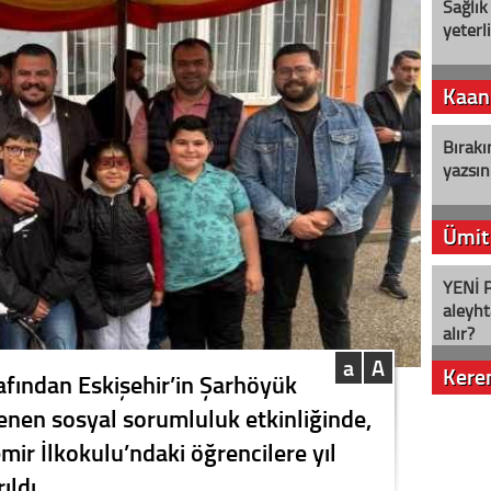
Sağlık
yeterl
Kaan
Bırakı
yazsın
Ümit
YENİ P
aleyht
alır?
a
A
Kere
rafından Eskişehir’in Şarhöyük
enen sosyal sorumluluk etkinliğinde,
Nostalj
mir İlkokulu’ndaki öğrencilere yıl
ıldı.