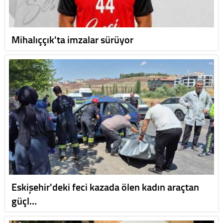
Mihalıççık'ta imzalar sürüyor
Eskişehir'deki feci kazada ölen kadın araçtan
güçl…