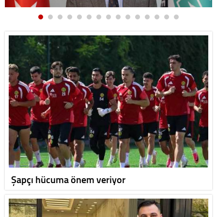
Şapçı hücuma önem veriyor