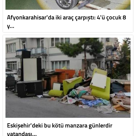
Afyonkarahisar'da iki araç çarpıştı: 4'ü çocuk 8
y…
Eskişehir'deki bu kötü manzara günlerdir
vatandaşı…