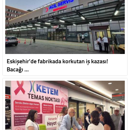
Eskişehir'de fabrikada korkutan iş kazası!
Bacağı …