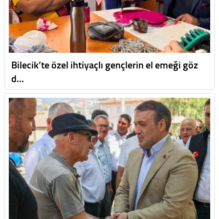
Bilecik’te özel ihtiyaçlı gençlerin el emeği göz
d…