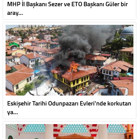
MHP İl Başkanı Sezer ve ETO Başkanı Güler bir
aray…
Eskişehir Tarihi Odunpazarı Evleri'nde korkutan
ya…