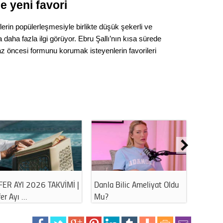
e yeni favori
Op. D
lerin popülerleşmesiyle birlikte düşük şekerli ve
Sağlığı
 daha fazla ilgi görüyor. Ebru Şallı’nın kısa sürede
e yaz öncesi formunu korumak isteyenlerin favorileri
Uzm. 
Vatand
M. M
Hayır,
FER AYI 2026 TAKVİMİ |
Danla Bilic Ameliyat Oldu
Havuz 
er Ayı …
Mu?
Bu Hat
Seda