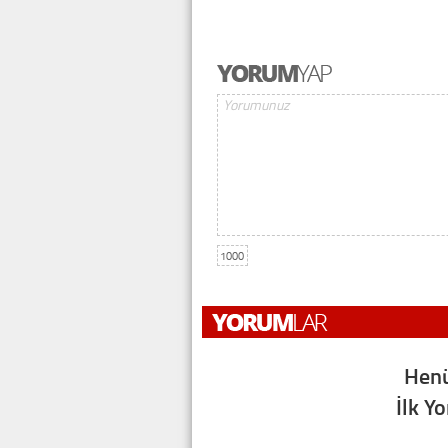
1000
Henü
İlk Y