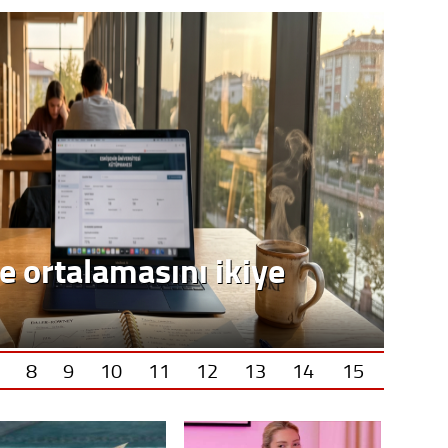
e ortalamasını ikiye
8
9
10
11
12
13
14
15