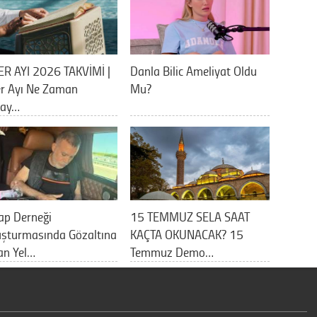
ER AYI 2026 TAKVİMİ |
Danla Bilic Ameliyat Oldu
er Ayı Ne Zaman
Mu?
lay…
ap Derneği
15 TEMMUZ SELA SAAT
uşturmasında Gözaltına
KAÇTA OKUNACAK? 15
an Yel…
Temmuz Demo…