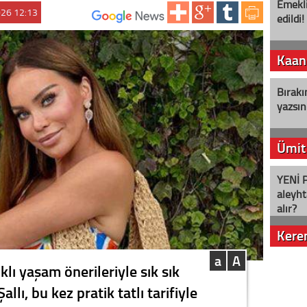
Emekli
026 12:13
edildi!
ABONE OL:
Kaan
Bırakı
yazsın
Ümit
YENİ P
aleyht
alır?
Kere
a
A
Nostalj
lı yaşam önerileriyle sık sık
lı, bu kez pratik tatlı tarifiyle