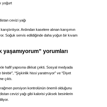
Gürha
k yoğurt
Eskişe
Döne
Rifat
ndistan cevizi yağı
karıştırılıyor. Ardından kaselere alınan karışımın
Sürdür
yor. Soğuk servis edildiğinde daha yoğun bir kıvam
kültür
Konu
nlik yaşamıyorum” yorumları
2023 y
bekliy
likle hafif yapısına dikkat çekti. Sosyal medyada
 birebir”, “Şişkinlik hissi yaratmıyor” ve “Diyet
ne çıktı.
Tüli
re rağmen porsiyon kontrolünün önemli olduğunu
Düşükl
ndistan cevizi yağı gibi kalorisi yüksek besinlerin
iliyor.