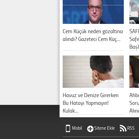
Cem Küçük neden gözaltına
SAF
alındı? Gazeteci Cem Küç…
Saf
Baş
Havuz ve Denize Girerken
Ahb
Bu Hatayı Yapmayın!
Sor
Kulak…
Alın
Mobil
Sitene Ekle
RSS