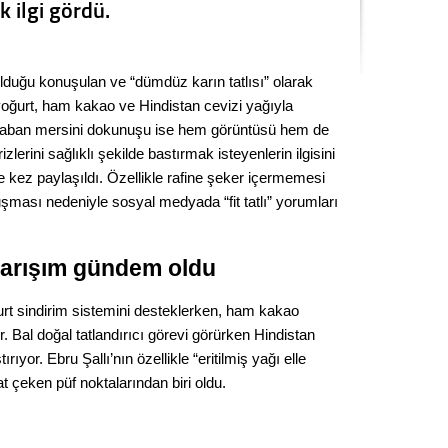
 ilgi gördü.
Seval
Es Es’
lduğu konuşulan ve “dümdüz karın tatlısı” olarak
k yoğurt, ham kakao ve Hindistan cevizi yağıyla
 yaban mersini dokunuşu ise hem görüntüsü hem de
Ahme
rizlerini sağlıklı şekilde bastırmak isteyenlerin ilgisini
ce kez paylaşıldı. Özellikle rafine şeker içermemesi
Tepeba
şması nedeniyle sosyal medyada “fit tatlı” yorumları
birliği
ulaşı
 karışım gündem oldu
Fund
oğurt sindirim sistemini desteklerken, ham kakao
CHP’li
r. Bal doğal tatlandırıcı görevi görürken Hindistan
kazana
rıyor. Ebru Şallı’nın özellikle “eritilmiş yağı elle
seçiml
kat çeken püf noktalarından biri oldu.
Melt