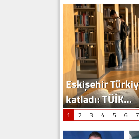
Eskişehir Türkiy
katladı: TÜİK…
1
2
3
4
5
6
7