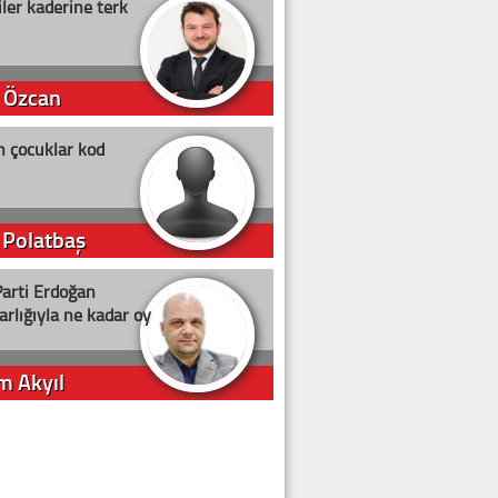
ler kaderine terk
 Özcan
n çocuklar kod
 Polatbaş
arti Erdoğan
arlığıyla ne kadar oy
m Akyıl
iye ilgiliyiz!