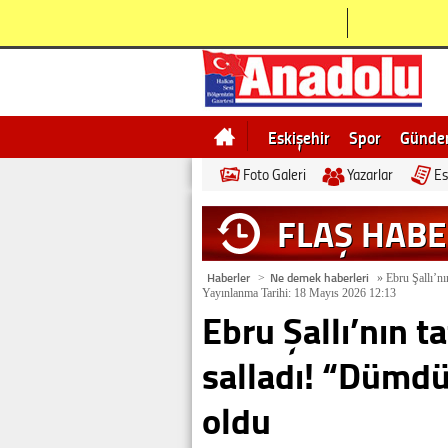
Eskişehir
Spor
Günd
Foto Galeri
Yazarlar
Es
Bilecik
Ne demek
Esk
FLAŞ HAB
Haberler
Ne demek haberleri
>
»
Ebru Şallı’nın
Yayınlanma Tarihi: 18 Mayıs 2026 12:13
Ebru Şallı’nın ta
salladı! “Dümdüz
oldu