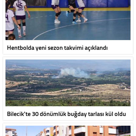
Hentbolda yeni sezon takvimi açıklandı
Bilecik'te 30 dönümlük buğday tarlası kül oldu