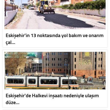
Eskişehir'in 13 noktasında yol bakım ve onarım
çal…
Eskişehir'de Halkevi inşaatı nedeniyle ulaşım
düze…