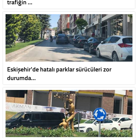
trafiğin …
Eskişehir'de hatalı parklar sürücüleri zor
durumda…