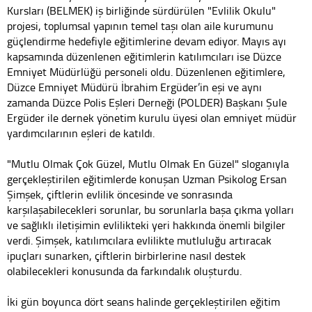
Kursları (BELMEK) iş birliğinde sürdürülen "Evlilik Okulu"
projesi, toplumsal yapının temel taşı olan aile kurumunu
güçlendirme hedefiyle eğitimlerine devam ediyor. Mayıs ayı
kapsamında düzenlenen eğitimlerin katılımcıları ise Düzce
Emniyet Müdürlüğü personeli oldu. Düzenlenen eğitimlere,
Düzce Emniyet Müdürü İbrahim Ergüder’in eşi ve aynı
zamanda Düzce Polis Eşleri Derneği (POLDER) Başkanı Şule
Ergüder ile dernek yönetim kurulu üyesi olan emniyet müdür
yardımcılarının eşleri de katıldı.
"Mutlu Olmak Çok Güzel, Mutlu Olmak En Güzel" sloganıyla
gerçekleştirilen eğitimlerde konuşan Uzman Psikolog Ersan
Şimşek, çiftlerin evlilik öncesinde ve sonrasında
karşılaşabilecekleri sorunlar, bu sorunlarla başa çıkma yolları
ve sağlıklı iletişimin evlilikteki yeri hakkında önemli bilgiler
verdi. Şimşek, katılımcılara evlilikte mutluluğu artıracak
ipuçları sunarken, çiftlerin birbirlerine nasıl destek
olabilecekleri konusunda da farkındalık oluşturdu.
İki gün boyunca dört seans halinde gerçekleştirilen eğitim