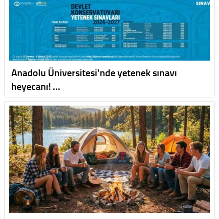
Anadolu Üniversitesi’nde yetenek sınavı
heyecanı! …