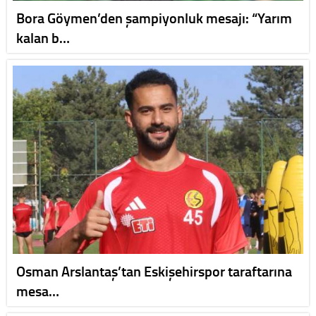
Bora Göymen’den şampiyonluk mesajı: “Yarım
kalan b…
Osman Arslantaş’tan Eskişehirspor taraftarına
mesa…