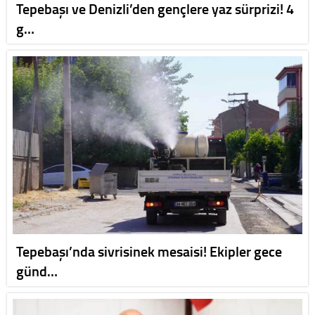
Tepebaşı ve Denizli’den gençlere yaz sürprizi! 4
g…
Tepebaşı’nda sivrisinek mesaisi! Ekipler gece
günd…