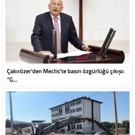
Çakırözer’den Meclis’te basın özgürlüğü çıkışı:
“G…