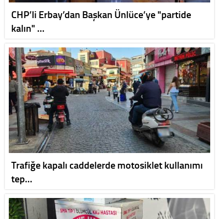
CHP’li Erbay’dan Başkan Ünlüce’ye "partide
kalın" …
Trafiğe kapalı caddelerde motosiklet kullanımı
tep…