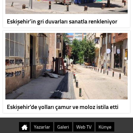
Eskişehir’in gri duvarları sanatla renkleniyor
Eskişehir’de yolları çamur ve moloz istila etti
Yazarlar
Galeri
Web TV
Künye