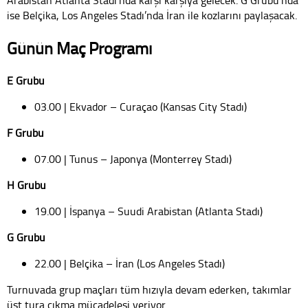
Arabistan Atlanta Stadı’nda karşı karşıya gelecek. G Grubu’nda
ise Belçika, Los Angeles Stadı’nda İran ile kozlarını paylaşacak.
Günün Maç Programı
E Grubu
03.00 | Ekvador – Curaçao (Kansas City Stadı)
F Grubu
07.00 | Tunus – Japonya (Monterrey Stadı)
H Grubu
19.00 | İspanya – Suudi Arabistan (Atlanta Stadı)
G Grubu
22.00 | Belçika – İran (Los Angeles Stadı)
Turnuvada grup maçları tüm hızıyla devam ederken, takımlar
üst tura çıkma mücadelesi veriyor.