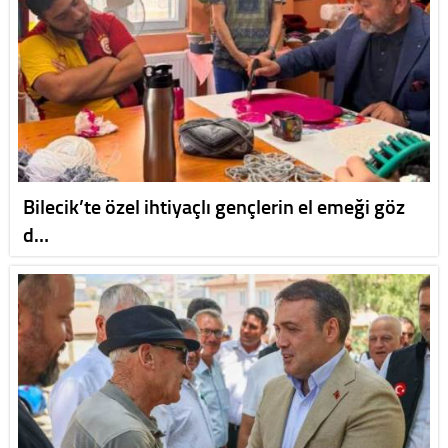
Bilecik’te özel ihtiyaçlı gençlerin el emeği göz
d…