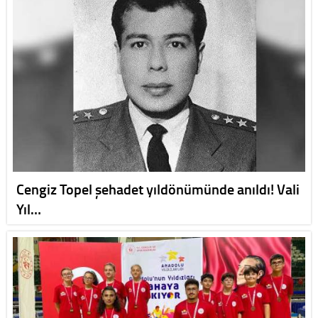
Cengiz Topel şehadet yıldönümünde anıldı! Vali
Yıl…