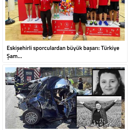
Eskişehirli sporculardan büyük başarı: Türkiye
Şam…