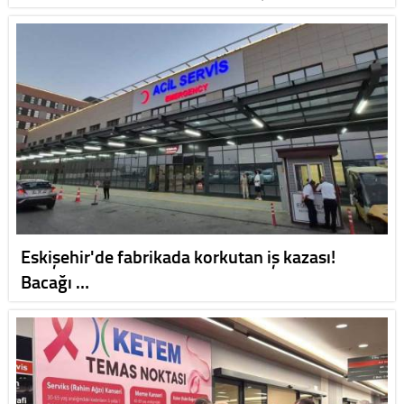
Eskişehir'de fabrikada korkutan iş kazası!
Bacağı …