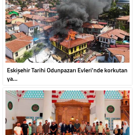
Eskişehir Tarihi Odunpazarı Evleri'nde korkutan
ya…