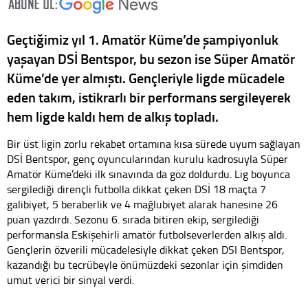
Geçtiğimiz yıl 1. Amatör Küme’de şampiyonluk
yaşayan DSİ Bentspor, bu sezon ise Süper Amatör
Küme’de yer almıştı. Gençleriyle ligde mücadele
eden takım, istikrarlı bir performans sergileyerek
hem ligde kaldı hem de alkış topladı.
Bir üst ligin zorlu rekabet ortamına kısa sürede uyum sağlayan
DSİ Bentspor, genç oyuncularından kurulu kadrosuyla Süper
Amatör Küme’deki ilk sınavında da göz doldurdu. Lig boyunca
sergilediği dirençli futbolla dikkat çeken DSİ 18 maçta 7
galibiyet, 5 beraberlik ve 4 mağlubiyet alarak hanesine 26
puan yazdırdı. Sezonu 6. sırada bitiren ekip, sergilediği
performansla Eskişehirli amatör futbolseverlerden alkış aldı.
Gençlerin özverili mücadelesiyle dikkat çeken DSI Bentspor,
kazandığı bu tecrübeyle önümüzdeki sezonlar için şimdiden
umut verici bir sinyal verdi.