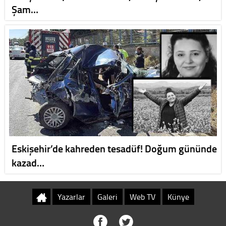
Şam…
Eskişehir’de kahreden tesadüf! Doğum gününde
kazad…
Yazarlar
Galeri
Web TV
Künye