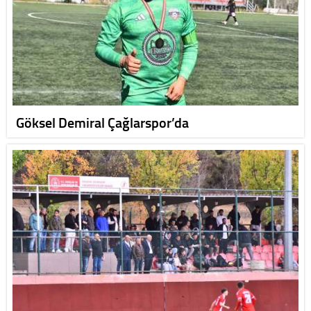
Göksel Demiral Çağlarspor’da