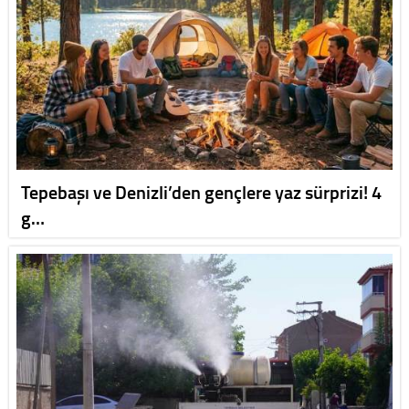
Tepebaşı ve Denizli’den gençlere yaz sürprizi! 4
g…