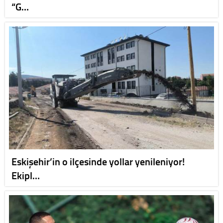
“G…
Eskişehir’in o ilçesinde yollar yenileniyor!
Ekipl…