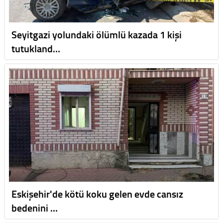
Seyitgazi yolundaki ölümlü kazada 1 kişi
tutukland…
Eskişehir'de kötü koku gelen evde cansız
bedenini …