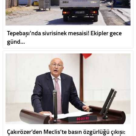
Tepebaşı’nda sivrisinek mesaisi! Ekipler gece
günd…
Çakırözer’den Meclis’te basın özgürlüğü çıkışı: