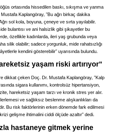
Gürha
in göğüs ortasında hissedilen baskı, sıkışma ve yanma
Eskişe
Döne
. Mustafa Kaplangöray, "Bu ağrı birkaç dakika
. Ağrı sol kola, boyuna, çeneye ve sırta yayılabilir.
Rifat
de bulantısı ve ani halsizlik gibi şikayetler bu
lerde, özellikle kadınlarda, ileri yaş grubunda veya
Sürdür
aha silik olabilir; sadece yorgunluk, mide rahatsızlığı
kültür
kâyetlerle kendini gösterebilir" uyarısında bulundu.
areketsiz yaşam riski artırıyor"
Konu
rlere dikkat çeken Doç. Dr. Mustafa Kaplangöray, "Kalp
2023 y
 arasında sigara kullanımı, kontrolsüz hipertansiyon,
bekliy
ite, hareketsiz yaşam tarzı ve kronik stres yer alır.
ilerlemesi ve sağlıksız beslenme alışkanlıkları da
Tüli
dir. Bu risk faktörlerinin erken dönemde fark edilmesi
krizi gelişme ihtimalini ciddi ölçüde azaltır" dedi.
Düşükl
zla hastaneye gitmek yerine