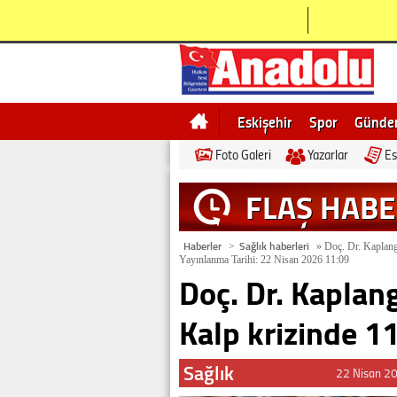
Eskişehir
Spor
Günd
Foto Galeri
Yazarlar
Es
Bilecik
Ne demek
Esk
FLAŞ HAB
Haberler
Sağlık haberleri
>
»
Doç. Dr. Kaplangö
Yayınlanma Tarihi: 22 Nisan 2026 11:09
Doç. Dr. Kaplang
Kalp krizinde 1
Sağlık
22 Nisan 2