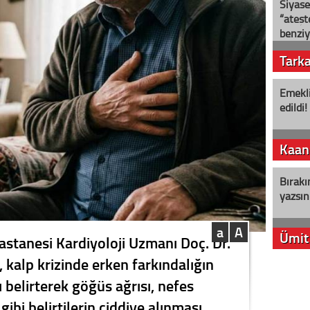
Siyase
“ateş
benziy
Tark
Emekli
edildi!
Kaan
Bırakı
yazsın
a
A
Ümit
stanesi Kardiyoloji Uzmanı Doç. Dr.
kalp krizinde erken farkındalığın
YENİ P
 belirterek göğüs ağrısı, nefes
aleyht
alır?
 gibi belirtilerin ciddiye alınması