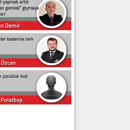
t yapmak artık
ten gömlek” giymeye
or!
an Demir
ler kaderine terk
 Özcan
n çocuklar kod
 Polatbaş
arti Erdoğan
arlığıyla ne kadar oy