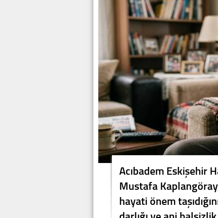
Acıbadem Eskişehir Ha
Mustafa Kaplangöray, 
hayati önem taşıdığını
darlığı ve ani halsizlik