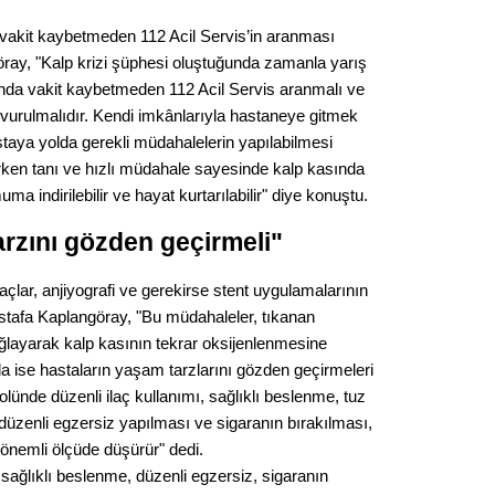
Op. D
 vakit kaybetmeden 112 Acil Servis’in aranması
öray, "Kalp krizi şüphesi oluştuğunda zamanla yarış
Sağlığı
ğı anda vakit kaybetmeden 112 Acil Servis aranmalı ve
vurulmalıdır. Kendi imkânlarıyla hastaneye gitmek
aya yolda gerekli müdahalelerin yapılabilmesi
Uzm. 
ken tanı ve hızlı müdahale sayesinde kalp kasında
ma indirilebilir ve hayat kurtarılabilir" diye konuştu.
Vatand
rzını gözden geçirmeli"
açlar, anjiyografi ve gerekirse stent uygulamalarının
M. M
ustafa Kaplangöray, "Bu müdahaleler, tıkanan
layarak kalp kasının tekrar oksijenlenmesine
Hayır,
a ise hastaların yaşam tarzlarını gözden geçirmeleri
lünde düzenli ilaç kullanımı, sağlıklı beslenme, tuz
 düzenli egzersiz yapılması ve sigaranın bırakılması,
Seda
i önemli ölçüde düşürür" dedi.
sağlıklı beslenme, düzenli egzersiz, sigaranın