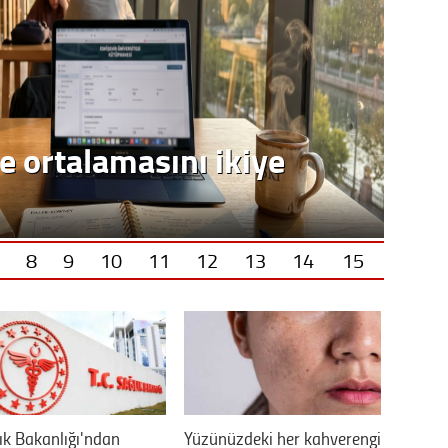
e ortalamasını ikiye
8
9
10
11
12
13
14
15
ık Bakanlığı'ndan
Yüzünüzdeki her kahverengi