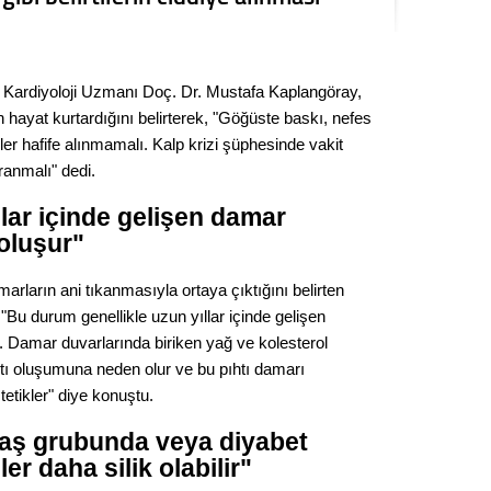
Kere
Es Es’
Kardiyoloji Uzmanı Doç. Dr. Mustafa Kaplangöray,
n hayat kurtardığını belirterek, "Göğüste baskı, nefes
rtiler hafife alınmamalı. Kalp krizi şüphesinde vakit
Ahme
anmalı" dedi.
llar içinde gelişen damar
Tepeba
birliği
 oluşur"
ulaşı
marların ani tıkanmasıyla ortaya çıktığını belirten
Fund
Bu durum genellikle uzun yıllar içinde gelişen
. Damar duvarlarında biriken yağ ve kolesterol
CHP’li
htı oluşumuna neden olur ve bu pıhtı damarı
kazana
tetikler" diye konuştu.
seçiml
 yaş grubunda veya diyabet
Melt
ler daha silik olabilir"