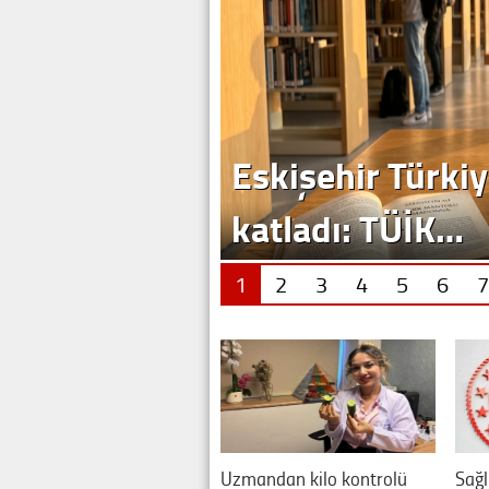
Eskişehir Türkiy
katladı: TÜİK…
1
2
3
4
5
6
7
Uzmandan kilo kontrolü
Sağl