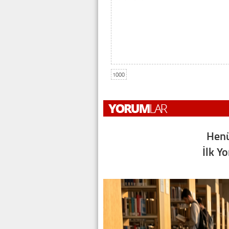
1000
Henü
İlk Y