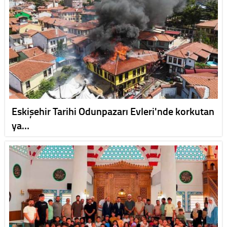
Eskişehir Tarihi Odunpazarı Evleri'nde korkutan
ya…