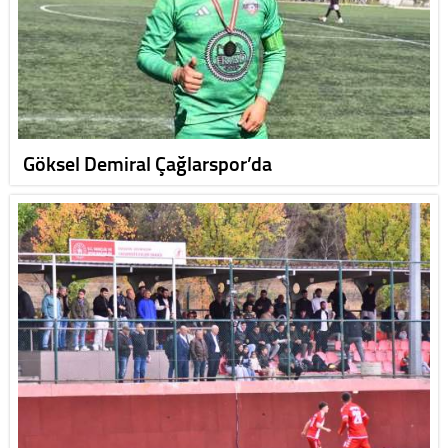
Göksel Demiral Çağlarspor’da