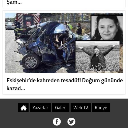
Şam…
Eskişehir’de kahreden tesadüf! Doğum gününde
kazad…
Yazarlar
Galeri
Web TV
Künye