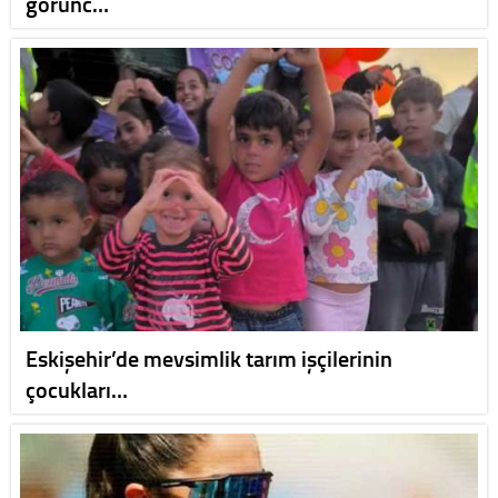
görünc…
Eskişehir’de mevsimlik tarım işçilerinin
çocukları…