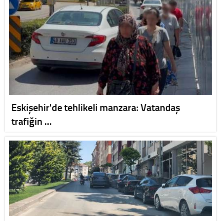
Eskişehir'de tehlikeli manzara: Vatandaş
trafiğin …