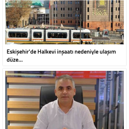
Eskişehir'de Halkevi inşaatı nedeniyle ulaşım
düze…