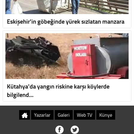
Eskişehir'in göbeğinde yürek sızlatan manzara
Kütahya'da yangın riskine karşı köylerde
bilgilend…
Yazarlar
Galeri
Web TV
Künye