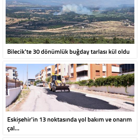
Bilecik'te 30 dönümlük buğday tarlası kül oldu
Eskişehir'in 13 noktasında yol bakım ve onarım
çal…