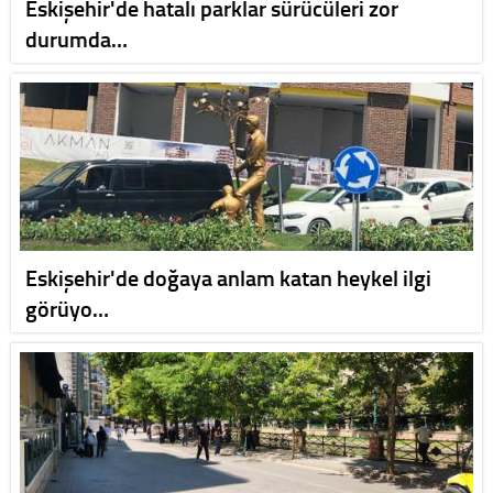
Eskişehir'de hatalı parklar sürücüleri zor
durumda…
Eskişehir'de doğaya anlam katan heykel ilgi
görüyo…