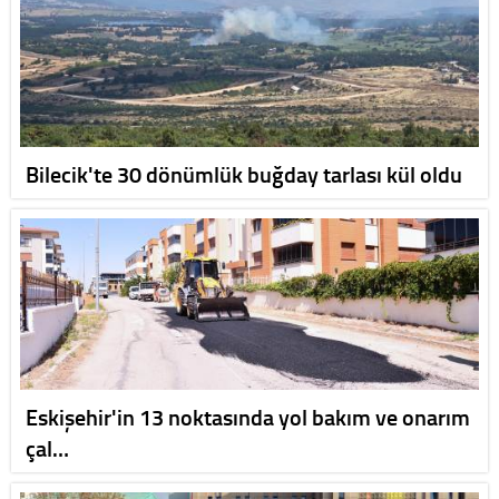
Bilecik'te 30 dönümlük buğday tarlası kül oldu
Eskişehir'in 13 noktasında yol bakım ve onarım
çal…