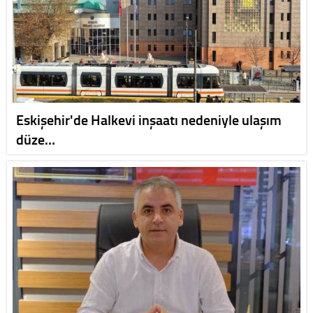
Eskişehir'de Halkevi inşaatı nedeniyle ulaşım
düze…