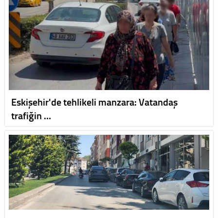
Eskişehir'de tehlikeli manzara: Vatandaş
trafiğin …