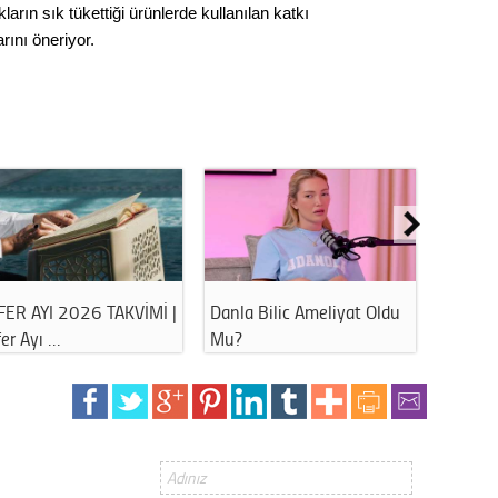
ların sık tükettiği ürünlerde kullanılan katkı
rını öneriyor.
bap Derneği
15 TEMMUZ SELA SAAT
TURU
ruşturmasında Gözal…
KAÇTA OKUNACAK?…
NEDEN