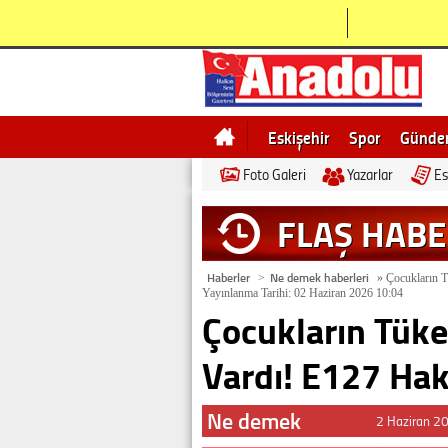
Eskişehir
Spor
Günd
Foto Galeri
Yazarlar
Es
Bilecik
Ne demek
Esk
FLAŞ HAB
Haberler
Ne demek haberleri
>
»
Çocukların T
Yayınlanma Tarihi: 02 Haziran 2026 10:04
Çocukların Tüke
Vardı! E127 Hak
Ne demek
2 Haziran 2