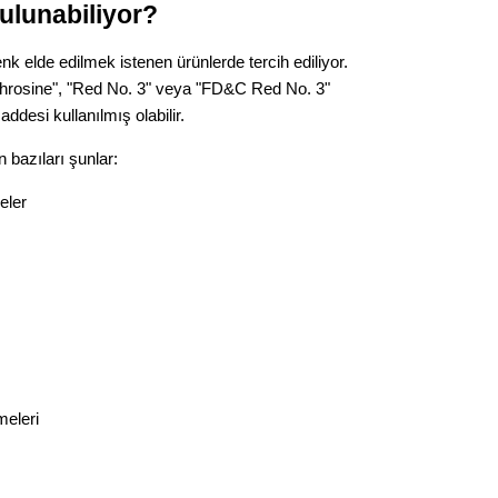
ulunabiliyor?
Op. D
nk elde edilmek istenen ürünlerde tercih ediliyor.
Sağlığı
ythrosine", "Red No. 3" veya "FD&C Red No. 3"
addesi kullanılmış olabilir.
n bazıları şunlar:
Uzm. 
eler
Vatand
M. M
Hayır,
eleri
Seda