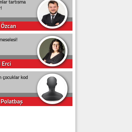
lar tartışma
!
 Özcan
meselesi!
 Erci
n çocuklar kod
 Polatbaş
arti Erdoğan
arlığıyla ne kadar oy