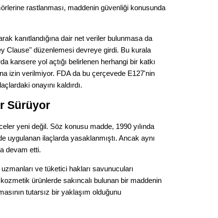
Gürha
tümörlerine rastlanması, maddenin güvenliği konusunda
Eskişe
Döne
larak kanıtlandığına dair net veriler bulunmasa da
Rifat
y Clause" düzenlemesi devreye girdi. Bu kurala
a kansere yol açtığı belirlenen herhangi bir katkı
Sürdür
na izin verilmiyor. FDA da bu çerçevede E127'nin
kültür
laçlardaki onayını kaldırdı.
Konu
ır Sürüyor
eler yeni değil. Söz konusu madde, 1990 yılında
2023 y
bekliy
lde uygulanan ilaçlarda yasaklanmıştı. Ancak aynı
a devam etti.
Tüli
uzmanları ve tüketici hakları savunucuları
r, kozmetik ürünlerde sakıncalı bulunan bir maddenin
Düşükl
lmasının tutarsız bir yaklaşım olduğunu