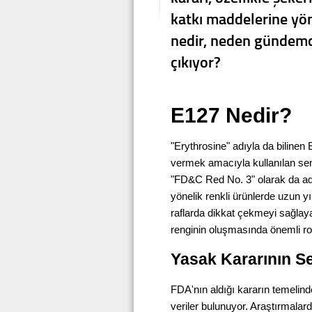
katkı maddelerine yöne
nedir, neden gündemd
çıkıyor?
E127 Nedir?
"Erythrosine" adıyla da bilinen
vermek amacıyla kullanılan sent
"FD&C Red No. 3" olarak da adl
yönelik renkli ürünlerde uzun yı
raflarda dikkat çekmeyi sağlaya
renginin oluşmasında önemli ro
Yasak Kararının S
FDA'nın aldığı kararın temelinde 
veriler bulunuyor. Araştırmala