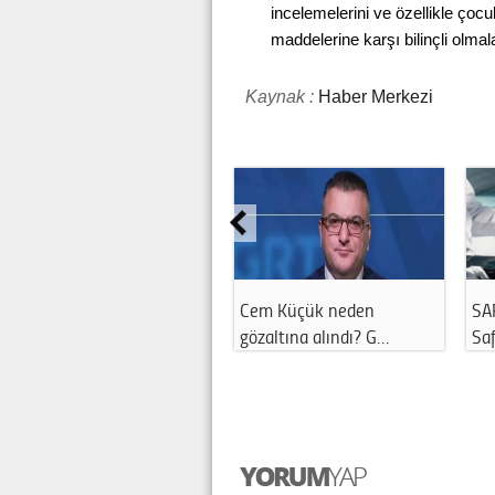
incelemelerini ve özellikle çocuk
maddelerine karşı bilinçli olmala
Kaynak :
Haber Merkezi
Danla Bilic Ameliyat Oldu
Havuz ve Denize Girerken
Ah
Mu?
Bu Hatayı …
So