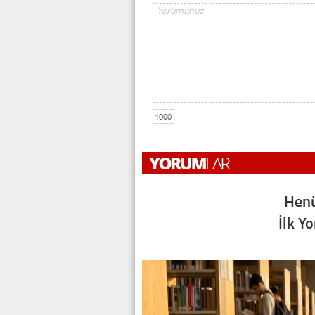
1000
Henü
İlk Y