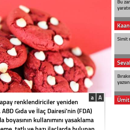
Bu zam
yaratır
Kaan
Simit 
Seval
Bırakı
yazsın
a
A
Ümit
yapay renklendiriciler yeniden
 ABD Gıda ve İlaç Dairesi'nin (FDA)
YENİ P
da boyasının kullanımını yasaklama
aleyht
alır?
leme, tatlı ve bazı ilaçlarda bulunan