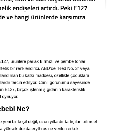
Kere
lik endişeleri artırdı. Peki E127
e ve hangi ürünlerde karşımıza
Es Es’
Ahme
Tepeba
 E127, ürünlere parlak kırmızı ve pembe tonlar
birliği
etik bir renklendirici. ABD'de "Red No. 3" veya
ulaşı
andırılan bu katkı maddesi, özellikle çocuklara
Fund
llardır tercih ediliyor. Canlı görünümü sayesinde
n E127, birçok işlenmiş gıdanın karakteristik
CHP’li
l oynuyor.
kazana
seçiml
ebebi Ne?
Melt
yeni bir keşif değil, uzun yıllardır tartışılan bilimsel
rda yüksek dozda erythrosine verilen erkek