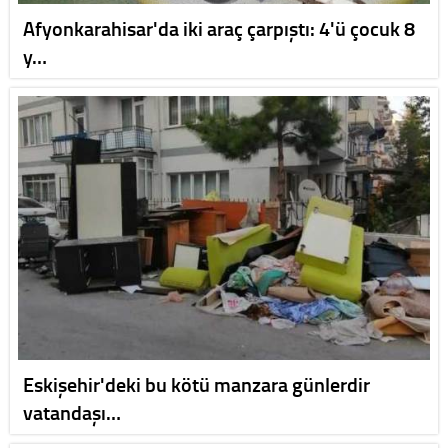
Afyonkarahisar'da iki araç çarpıştı: 4'ü çocuk 8
y…
Eskişehir'deki bu kötü manzara günlerdir
vatandaşı…