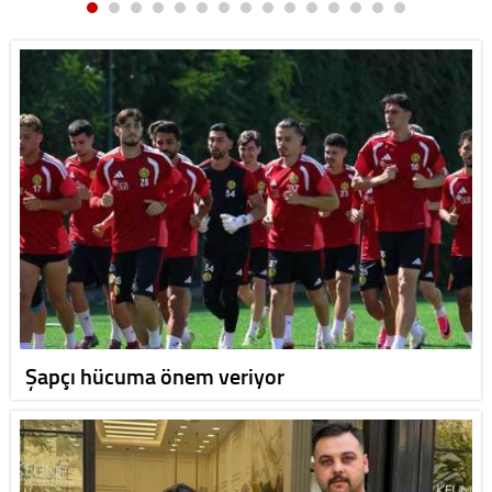
Şapçı hücuma önem veriyor