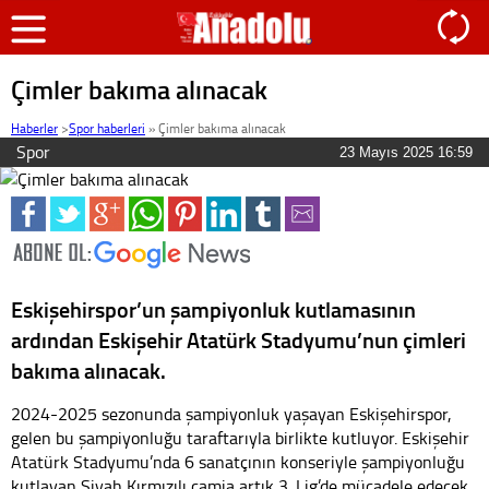
Çimler bakıma alınacak
Haberler
>
Spor haberleri
»
Çimler bakıma alınacak
Spor
23 Mayıs 2025 16:59
Eskişehirspor’un şampiyonluk kutlamasının
ardından Eskişehir Atatürk Stadyumu’nun çimleri
bakıma alınacak.
2024-2025 sezonunda şampiyonluk yaşayan Eskişehirspor,
gelen bu şampiyonluğu taraftarıyla birlikte kutluyor. Eskişehir
Atatürk Stadyumu’nda 6 sanatçının konseriyle şampiyonluğu
kutlayan Siyah Kırmızılı camia artık 3. Lig’de mücadele edecek.