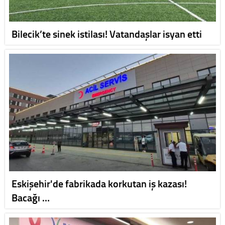
Bilecik’te sinek istilası! Vatandaşlar isyan etti
Eskişehir'de fabrikada korkutan iş kazası!
Bacağı …