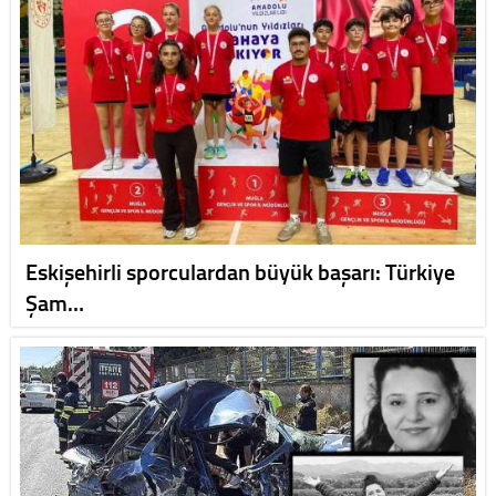
Eskişehirli sporculardan büyük başarı: Türkiye
Şam…