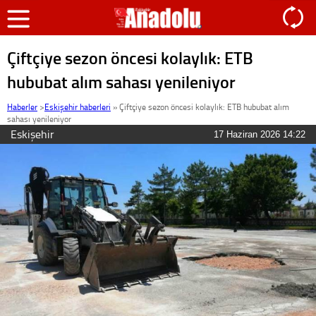
Çiftçiye sezon öncesi kolaylık: ETB
hububat alım sahası yenileniyor
Haberler
>
Eskişehir haberleri
»
Çiftçiye sezon öncesi kolaylık: ETB hububat alım
sahası yenileniyor
Eskişehir
17 Haziran 2026 14:22