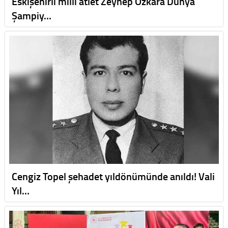
Eskişehirli milli atlet Zeynep Özkara Dünya
Şampiy…
Cengiz Topel şehadet yıldönümünde anıldı! Vali
Yıl…