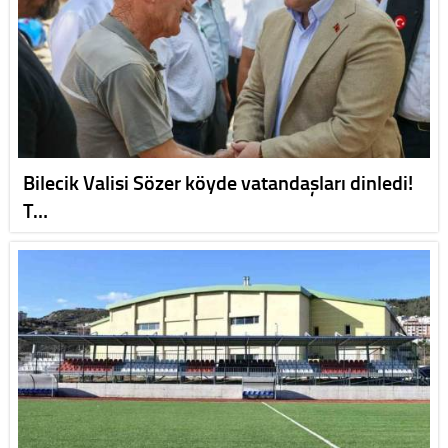
Bilecik Valisi Sözer köyde vatandaşları dinledi!
T…