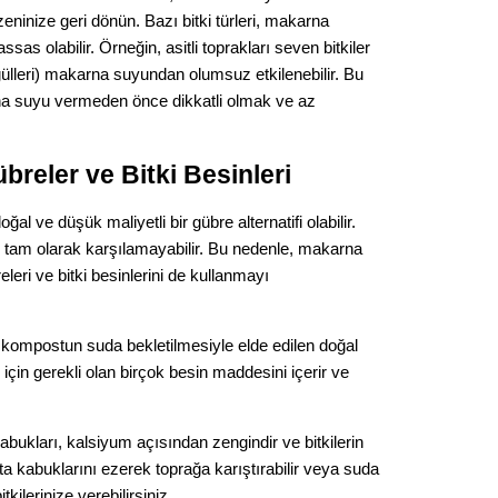
ninize geri dönün. Bazı bitki türleri, makarna
sas olabilir. Örneğin, asitli toprakları seven bitkiler
ülleri) makarna suyundan olumsuz etkilenebilir. Bu
rna suyu vermeden önce dikkatli olmak ve az
breler ve Bitki Besinleri
ğal ve düşük maliyetli bir gübre alternatifi olabilir.
ını tam olarak karşılamayabilir. Bu nedenle, makarna
releri ve bitki besinlerini de kullanmayı
kompostun suda bekletilmesiyle elde edilen doğal
i için gerekli olan birçok besin maddesini içerir ve
bukları, kalsiyum açısından zengindir ve bitkilerin
ta kabuklarını ezerek toprağa karıştırabilir veya suda
kilerinize verebilirsiniz.