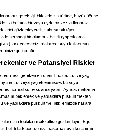
Op. D
anmanız gerektiği, bitkilerinizin türüne, büyüklüğüne
Sağlığı
likle, iki haftada bir veya ayda bir kez kullanmak
tepkilerini gözlemleyerek, sulama sıklığını
inizde herhangi bir olumsuz belirti (yapraklarda
Uzm. 
i vb.) fark ederseniz, makarna suyu kullanımını
eninize geri dönün.
Vatand
rekenler ve Potansiyel Riskler
t edilmesi gereken en önemli nokta, tuz ve yağ
M. M
suyuna tuz veya yağ eklenmişse, bu suyu
erine, normal su ile sulama yapın. Ayrıca, makarna
Hayır,
umasını beklemek ve yapraklara püskürtmekten
u ve yapraklara püskürtme, bitkilerinizde hasara
Seda
ilerinizin tepkilerini dikkatlice gözlemleyin. Eğer
suz belirti fark ederseniz, makarna suyu kullanımını