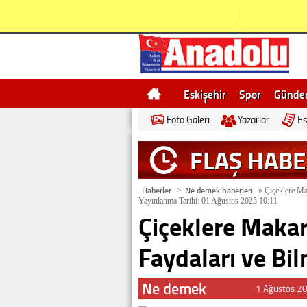
Eskişehir
Spor
Günd
Foto Galeri
Yazarlar
Es
Bilecik
Ne demek
Esk
FLAŞ HAB
Haberler
Ne demek haberleri
>
»
Çiçeklere Mak
Yayınlanma Tarihi: 01 Ağustos 2025 10:11
Çiçeklere Makar
Faydaları ve Bi
Ne demek
1 Ağustos 2