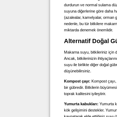
durdurun ve normal sulama düze
suyuna diğerlerine göre daha has
(azalealar, kamelyalar, orman g
nedenle, bu tür bitkilere maka
miktarda denemek önemlidir.
Alternatif Doğal Gü
Makarna suyu, bitkileriniz için do
Ancak, bitkilerinizin ihtiyaçlar
suyu ile birlikte diğer doğal güb
düşünebilirsiniz.
Kompost çayı:
Kompost çayı, 
bir gübredir. Bitkilerin büyümes
toprak kalitesini iyileştirir.
Yumurta kabukları:
Yumurta ka
kök gelişimini destekler. Yumur
kaynatarak elde ettiğiniz suyu bit