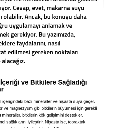
Kere
iyor. Cevap, evet, makarna suyu
alı olabilir. Ancak, bu konuyu daha
Es Es’
oğru uygulamayı anlamak ve
lmek gerekiyor. Bu yazımızda,
lere faydalarını, nasıl
Ahme
kat edilmesi gereken noktaları
Tepeba
e alacağız.
birliği
ulaşı
Fund
eriği ve Bitkilere Sağladığı
ar
CHP’li
kazana
içeriğindeki bazı mineraller ve nişasta suya geçer.
seçiml
or ve magnezyum gibi bitkilerin büyümesi için gerekli
Melt
 mineraller, bitkilerin kök gelişimini destekler,
 sağlıklarını iyileştirir. Nişasta ise, topraktaki