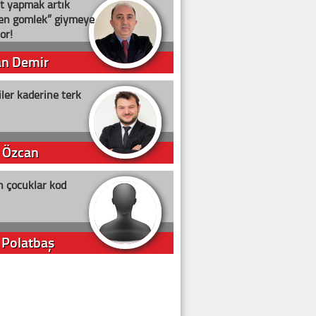
t yapmak artık
ten gömlek” giymeye
or!
an Demir
ler kaderine terk
 Özcan
n çocuklar kod
 Polatbaş
arti Erdoğan
arlığıyla ne kadar oy