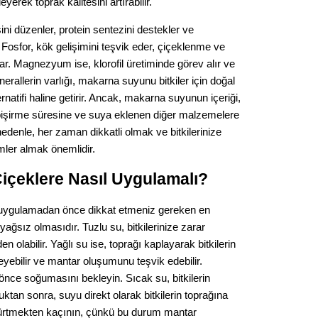
erek toprak kalitesini artırabilir.
Gürha
Eskişe
ni düzenler, protein sentezini destekler ve
Döne
r. Fosfor, kök gelişimini teşvik eder, çiçeklenme ve
Rifat
. Magnezyum ise, klorofil üretiminde görev alır ve
nerallerin varlığı, makarna suyunu bitkiler için doğal
Sürdür
ernatifi haline getirir. Ancak, makarna suyunun içeriği,
kültür
pişirme süresine ve suya eklenen diğer malzemelere
 nedenle, her zaman dikkatli olmak ve bitkilerinize
Konu
ler almak önemlidir.
çeklere Nasıl Uygulamalı?
2023 y
bekliy
 uygulamadan önce dikkat etmeniz gereken en
ağsız olmasıdır. Tuzlu su, bitkilerinize zarar
Tüli
en olabilir. Yağlı su ise, toprağı kaplayarak bitkilerin
eyebilir ve mantar oluşumunu teşvik edebilir.
Düşükl
ce soğumasını bekleyin. Sıcak su, bitkilerin
uktan sonra, suyu direkt olarak bitkilerin toprağına
kürtmekten kaçının, çünkü bu durum mantar