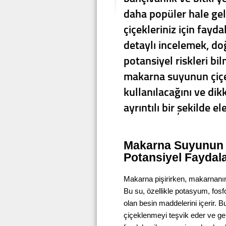
daha popüler hale gel
çiçekleriniz için fayd
detaylı incelemek, d
potansiyel riskleri bi
makarna suyunun çiçek
kullanılacağını ve dik
ayrıntılı bir şekilde el
Makarna Suyunun İç
Potansiyel Faydal
Makarna pişirirken, makarnanın 
Bu su, özellikle potasyum, fosf
olan besin maddelerini içerir. Bu
çiçeklenmeyi teşvik eder ve genel