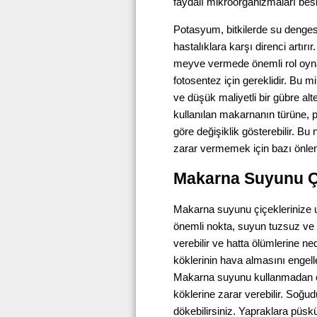
faydalı mikroorganizmaları besley
Potasyum, bitkilerde su dengesi
hastalıklara karşı direnci artırı
meyve vermede önemli rol oynar
fotosentez için gereklidir. Bu mi
ve düşük maliyetli bir gübre alt
kullanılan makarnanın türüne, 
göre değişiklik gösterebilir. Bu
zarar vermemek için bazı önlem
Makarna Suyunu Çi
Makarna suyunu çiçeklerinize
önemli nokta, suyun tuzsuz ve y
verebilir ve hatta ölümlerine ned
köklerinin hava almasını engell
Makarna suyunu kullanmadan ön
köklerine zarar verebilir. Soğud
dökebilirsiniz. Yapraklara püs