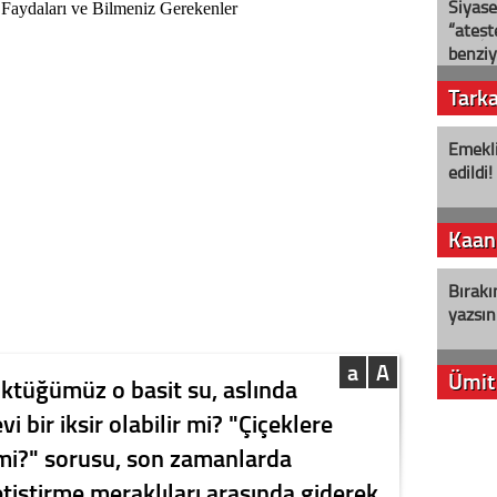
Siyase
“ateş
benziy
Tark
Emekli
edildi!
Kaan
Bırakı
yazsın
a
A
Ümit
ktüğümüz o basit su, aslında
vi bir iksir olabilir mi? "Çiçeklere
YENİ P
 mi?" sorusu, son zamanlarda
aleyht
alır?
etiştirme meraklıları arasında giderek