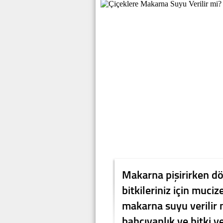
Makarna pişirirken dö
bitkileriniz için mucize
makarna suyu verilir
bahçıvanlık ve bitki y