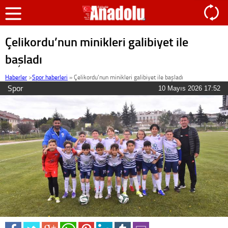
Çelikordu’nun minikleri galibiyet ile
başladı
Haberler
>
Spor haberleri
»
Çelikordu’nun minikleri galibiyet ile başladı
Spor
10 Mayıs 2026 17:52