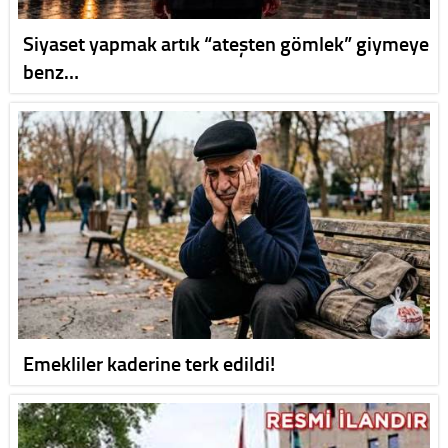
Siyaset yapmak artık “ateşten gömlek” giymeye
benz…
Emekliler kaderine terk edildi!