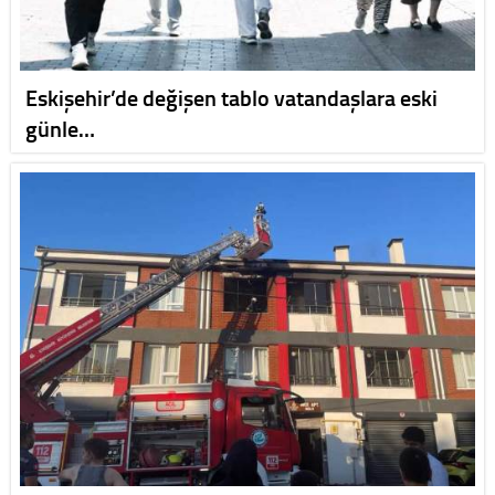
Eskişehir’de değişen tablo vatandaşlara eski
günle…