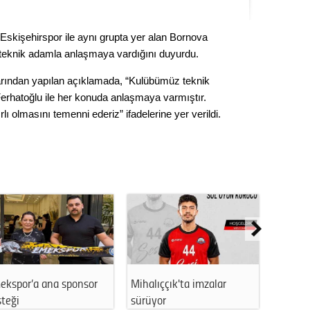
Seval
Eskişehirspor ile aynı grupta yer alan Bornova
Es Es’
i teknik adamla anlaşmaya vardığını duyurdu.
rından yapılan açıklamada, “Kulübümüz teknik
Ferhatoğlu ile her konuda anlaşmaya varmıştır.
Ahme
olmasını temenni ederiz” ifadelerine yer verildi.
Tepeba
birliği
ulaşı
Fund
CHP’li
kazana
seçiml
Melt
ekspor’a ana sponsor
Mihalıççık'ta imzalar
Eskişeh
teği
sürüyor
Ertek’…