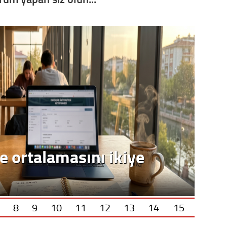
Op. D
Sağlığı
Uzm. 
Vatand
M. M
e ortalamasını ikiye
Hayır,
Seda
8
9
10
11
12
13
14
15