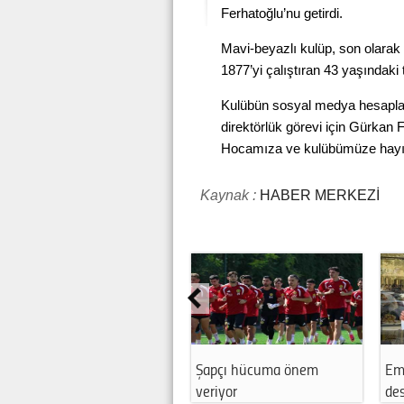
Ferhatoğlu’nu getirdi.
Mavi-beyazlı kulüp, son olarak 
1877’yi çalıştıran 43 yaşındak
Kulübün sosyal medya hesapla
direktörlük görevi için Gürkan 
Hocamıza ve kulübümüze hayırlı 
Kaynak :
HABER MERKEZİ
Şapçı hücuma önem
Em
veriyor
des