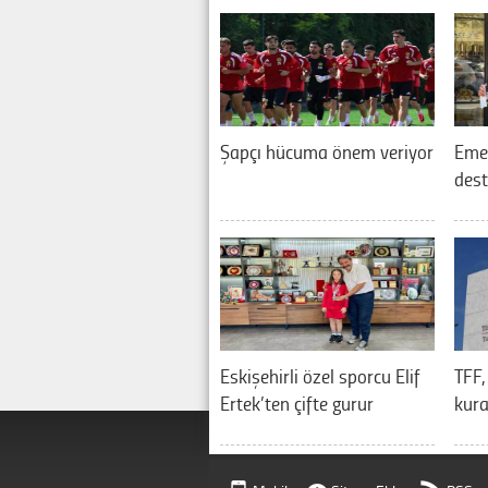
Şapçı hücuma önem veriyor
Eme
dest
Eskişehirli özel sporcu Elif
TFF,
Ertek’ten çifte gurur
kura