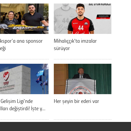
kspor’a ana sponsor
Mihalıççık'ta imzalar
eği
sürüyor
 Gelişim Ligi'nde
Her şeyin bir ederi var
lları değiştirdi! İşte y…