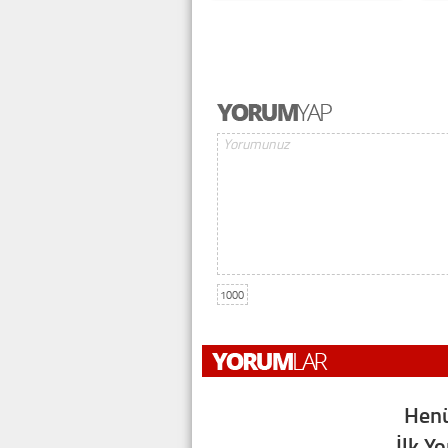
1000
Henü
İlk Y