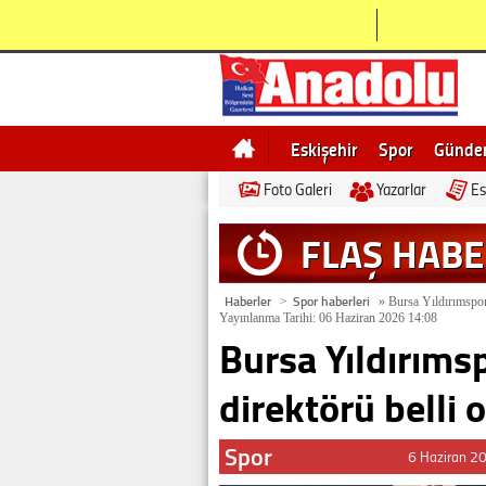
Eskişehir
Spor
Günd
Foto Galeri
Yazarlar
Es
Bilecik
Ne demek
Esk
FLAŞ HAB
Haberler
Spor haberleri
>
»
Bursa Yıldırımspor’
Yayınlanma Tarihi: 06 Haziran 2026 14:08
Bursa Yıldırıms
direktörü belli 
Spor
6 Haziran 2