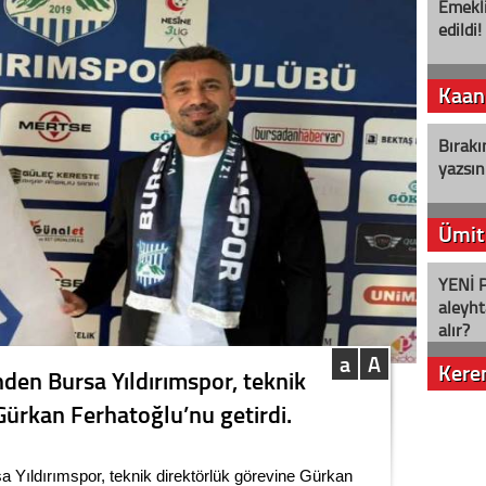
Emekli
edildi!
Kaan
Bırakı
yazsın
Ümit
YENİ P
aleyht
alır?
a
A
Kere
inden Bursa Yıldırımspor, teknik
Gürkan Ferhatoğlu’nu getirdi.
Nostalj
sa Yıldırımspor, teknik direktörlük görevine Gürkan