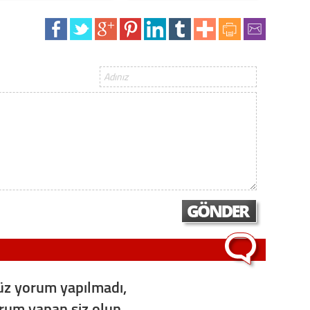
Gürha
Eskişe
Döne
Rifat
Sürdür
kültür
Konu
2023 y
bekliy
Tüli
Düşükl
z yorum yapılmadı,
orum yapan siz olun...