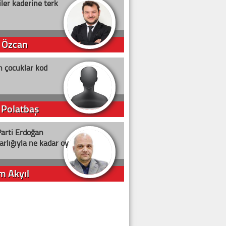
ler kaderine terk
 Özcan
n çocuklar kod
 Polatbaş
arti Erdoğan
arlığıyla ne kadar oy
m Akyıl
iye ilgiliyiz!