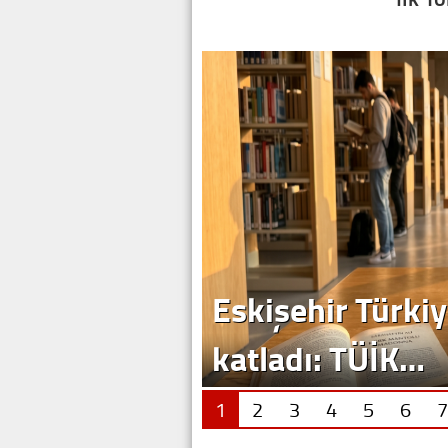
Eskişehir Türkiy
katladı: TÜİK…
1
2
3
4
5
6
7