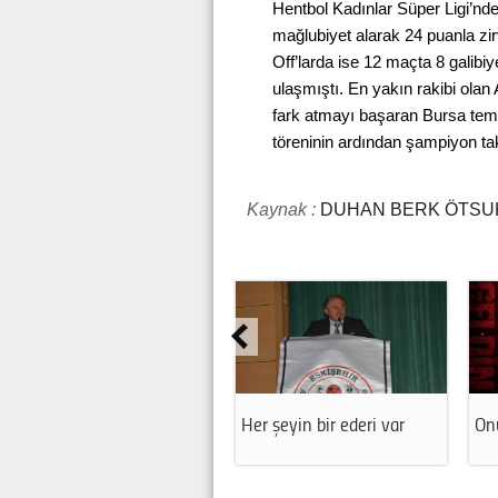
Hentbol Kadınlar Süper Ligi’nde
mağlubiyet alarak 24 puanla zi
Off’larda ise 12 maçta 8 galibi
ulaşmıştı. En yakın rakibi ola
fark atmayı başaran Bursa tem
töreninin ardından şampiyon ta
Kaynak :
DUHAN BERK ÖTSU
Her şeyin bir ederi var
Onu