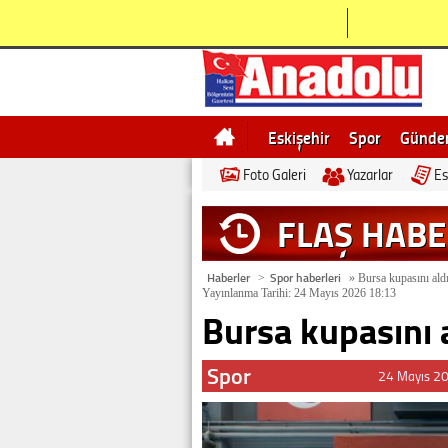
Eskişehir
Spor
Günd
Foto Galeri
Yazarlar
Es
Bilecik
Ne demek
Esk
FLAŞ HAB
Haberler
Spor haberleri
>
»
Bursa kupasını ald
Yayınlanma Tarihi: 24 Mayıs 2026 18:13
Bursa kupasını 
Spor
24 Mayıs 2