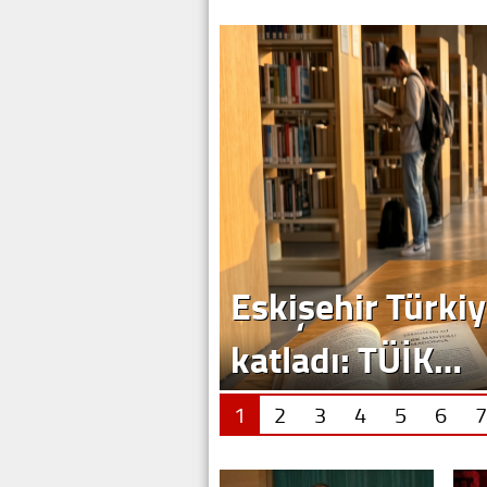
Eskişehir Türkiy
katladı: TÜİK…
1
2
3
4
5
6
7