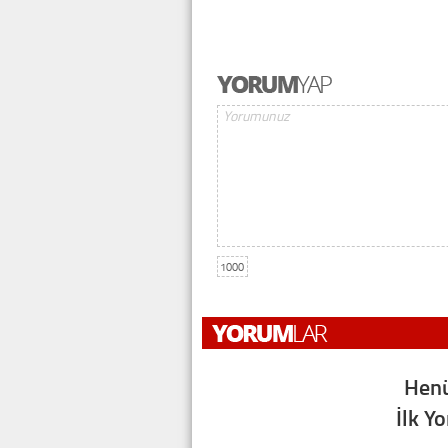
1000
Henü
İlk Y