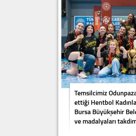
Temsilcimiz Odunpaza
ettiği Hentbol Kadınl
Bursa Büyükşehir Bel
ve madalyaları takdim