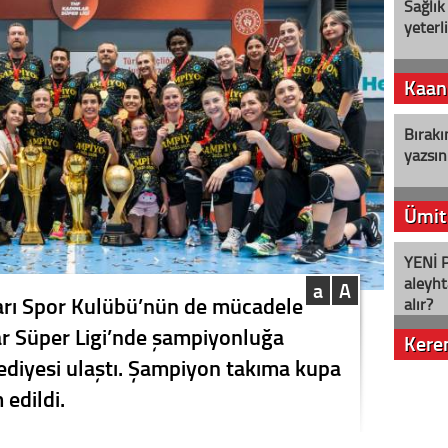
Sağlık
yeterl
Kaan
Bırakı
yazsın
Ümit
YENİ P
aleyht
a
A
rı Spor Kulübü’nün de mücadele
alır?
ar Süper Ligi’nde şampiyonluğa
Kere
ediyesi ulaştı. Şampiyon takıma kupa
Nostalj
 edildi.