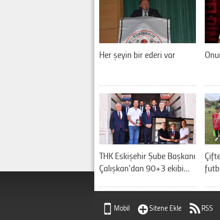
Her şeyin bir ederi var
Onur
THK Eskişehir Şube Başkanı
Çift
Çalışkan'dan 90+3 ekibi…
futb
Mobil
Sitene Ekle
RSS