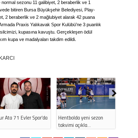
 normal sezonu 11 galibiyet, 2 beraberlik ve 1
Seval
rvede bitiren Bursa Büyükşehir Belediyesi, Play-
yet, 2 beraberlik ve 2 mağlubiyet alarak 42 puana
Es Es’
n Armada Praxis Yalıkavak Spor Kulübü’ne 3 puanlık
silcimizi, kupasına kavuştu. Gerçekleşen ödül
kım kupa ve madalyaları takdim edildi.
Ahme
KARCI
Tepeba
birliği
ulaşı
Fund
CHP’li
kazana
seçiml
r Ata 71 Evler Spor'da
Hentbolda yeni sezon
THK Es
takvimi açıkla…
Başkan
Melt