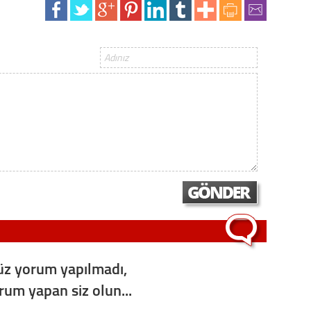
Gürha
Eskişe
Döne
Rifat
Sürdür
kültür
Konu
2023 y
bekliy
Tüli
z yorum yapılmadı,
Düşükl
orum yapan siz olun...