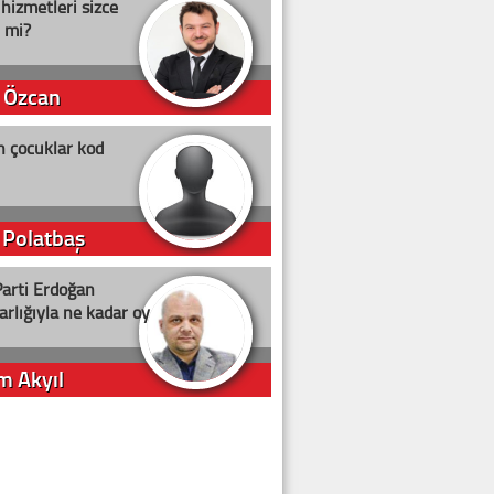
 hizmetleri sizce
i mi?
 Özcan
n çocuklar kod
 Polatbaş
arti Erdoğan
arlığıyla ne kadar oy
m Akyıl
iye ilgiliyiz!