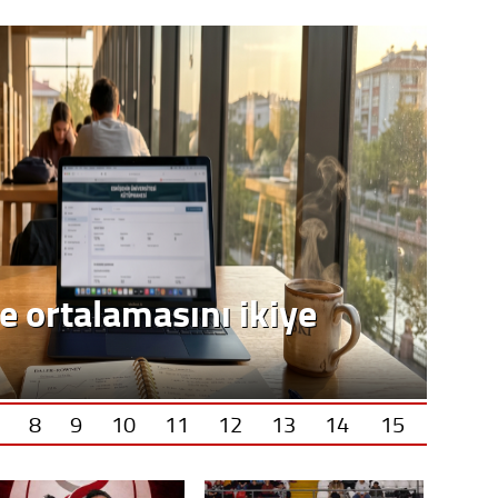
Op. D
Sağlığı
Uzm. 
Vatand
e ortalamasını ikiye
M. M
Hayır,
8
9
10
11
12
13
14
15
Seda