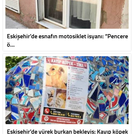
Eskişehir’de esnafın motosiklet isyanı: “Pencere
ö…
Eskişehir’de yürek burkan bekleyiş: Kayıp köpek