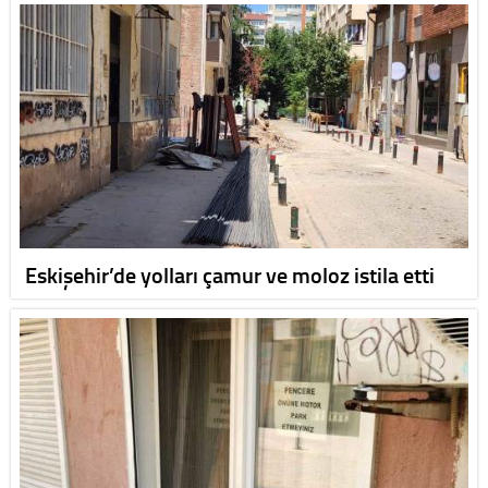
Eskişehir’de yolları çamur ve moloz istila etti