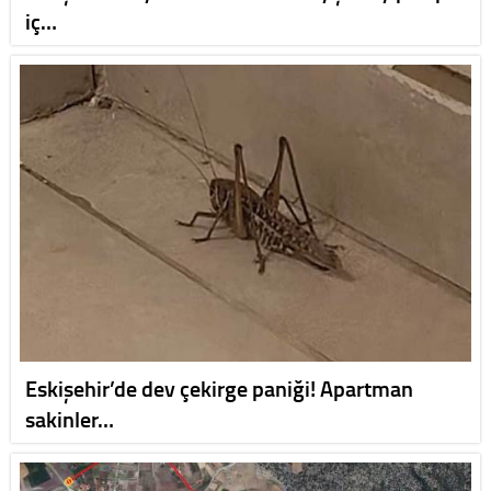
iç…
Eskişehir’de dev çekirge paniği! Apartman
sakinler…