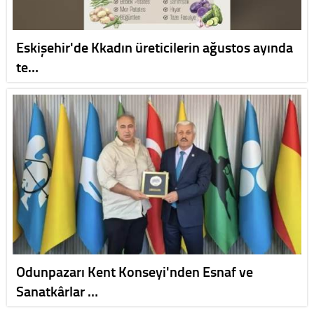
Eskişehir'de Kkadın üreticilerin ağustos ayında
te…
Odunpazarı Kent Konseyi'nden Esnaf ve
Sanatkârlar …