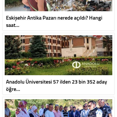
Eskişehir Antika Pazarı nerede açıldı? Hangi
saat…
Anadolu Üniversitesi 57 ilden 23 bin 352 aday
öğre…