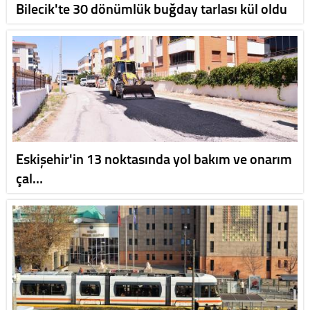
Bilecik'te 30 dönümlük buğday tarlası kül oldu
Eskişehir'in 13 noktasında yol bakım ve onarım
çal…