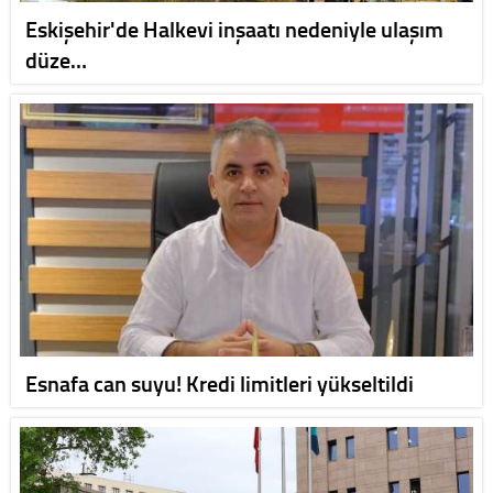
Eskişehir'de Halkevi inşaatı nedeniyle ulaşım
düze…
Esnafa can suyu! Kredi limitleri yükseltildi