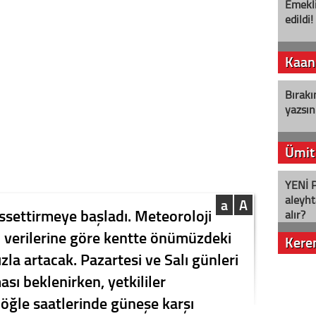
Emekli
edildi!
Kaan
Bırakı
yazsın
Ümit
YENİ P
aleyht
a
A
issettirmeye başladı. Meteoroloji
alır?
verilerine göre kentte önümüzdeki
Kere
ızla artacak. Pazartesi ve Salı günleri
Nostalj
sı beklenirken, yetkililer
 öğle saatlerinde güneşe karşı