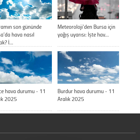
ramın son gününde
Meteoroloji’den Bursa için
a’da hava nasıl
yağış uyarısı: İşte hav…
ak? İ…
ce hava durumu - 11
Burdur hava durumu - 11
ık 2025
Aralık 2025