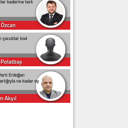
ler kaderine terk
 Özcan
n çocuklar kod
 Polatbaş
arti Erdoğan
arlığıyla ne kadar oy
m Akyıl
iye ilgiliyiz!