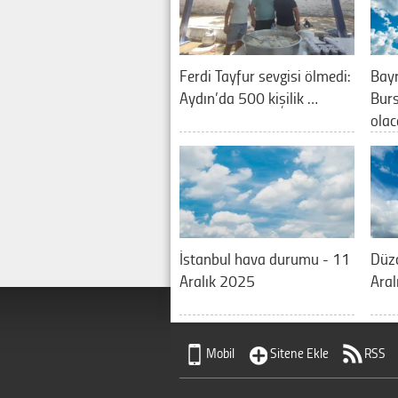
Ferdi Tayfur sevgisi ölmedi:
Bay
Aydın’da 500 kişilik …
Burs
olac
İstanbul hava durumu - 11
Düz
Aralık 2025
Aral
Mobil
Sitene Ekle
RSS