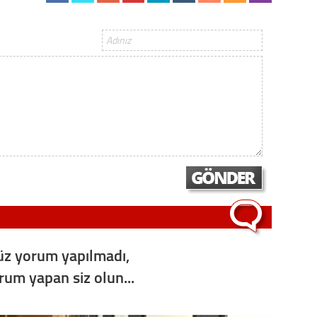
Op. D
Sağlığı
Uzm. 
Vatand
M. M
Hayır,
z yorum yapılmadı,
orum yapan siz olun...
Seda