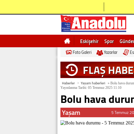
Eskişehir
Spor
Günd
Foto Galeri
Yazarlar
Es
Bilecik
Ne demek
Esk
FLAŞ HAB
Haberler
Yaşam haberleri
>
»
Bolu hava duru
Yayınlanma Tarihi: 05 Temmuz 2025 11:10
Bolu hava duru
Yaşam
5 Temmuz 20