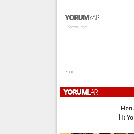
1000
Henü
İlk Y