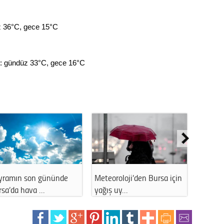
Gürha
Eskişe
Döne
üz 36°C, gece 15°C
Rifat
or: gündüz 33°C, gece 16°C
Sürdür
kültür
Konu
2023 y
bekliy
Tüli
 son gününde
Meteoroloji’den Bursa için
İstanbul hav
 hava …
yağış uy…
11 Aralık 20
Düşükl