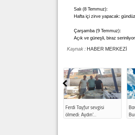
Salı (8 Temmuz):
Hafta içi zirve yapacak: günd
Çarşamba (9 Temmuz):
Açık ve güneşli, biraz serinliy
Kaynak :
HABER MERKEZİ
Ferdi Tayfur sevgisi
Bayramın
ölmedi: Aydın’…
Bursa’da