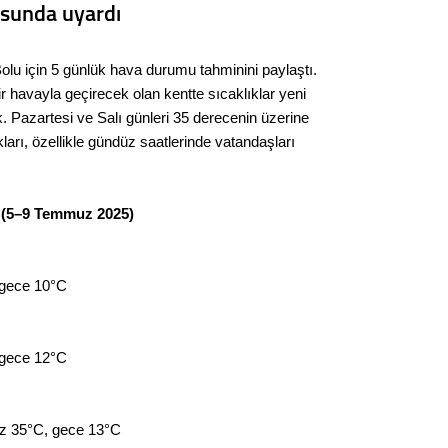
usunda uyardı
Seval
Es Es’
olu için 5 günlük hava durumu tahminini paylaştı.
r havayla geçirecek olan kentte sıcaklıklar yeni
k. Pazartesi ve Salı günleri 35 derecenin üzerine
arı, özellikle gündüz saatlerinde vatandaşları
Ahme
Tepeba
 (5–9 Temmuz 2025)
birliği
ulaşı
Fund
 gece 10°C
CHP’li
kazana
 gece 12°C
seçiml
Melt
üz 35°C, gece 13°C