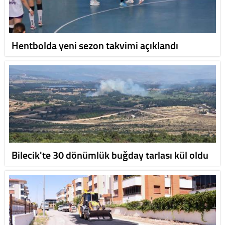
Hentbolda yeni sezon takvimi açıklandı
Bilecik'te 30 dönümlük buğday tarlası kül oldu