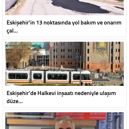
Eskişehir'in 13 noktasında yol bakım ve onarım
çal…
Eskişehir'de Halkevi inşaatı nedeniyle ulaşım
düze…