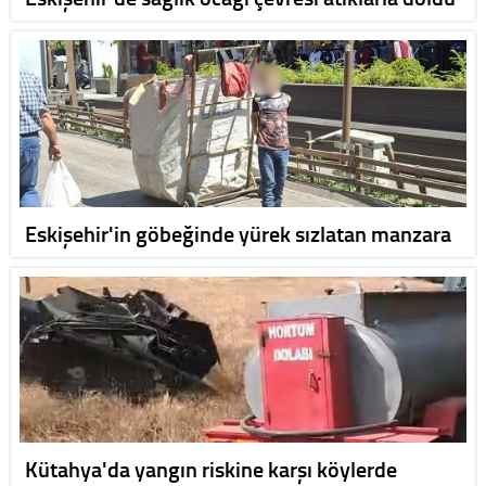
Eskişehir'in göbeğinde yürek sızlatan manzara
Kütahya'da yangın riskine karşı köylerde