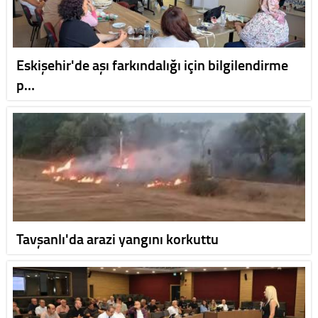
Eskişehir'de aşı farkındalığı için bilgilendirme
p…
Tavşanlı'da arazi yangını korkuttu