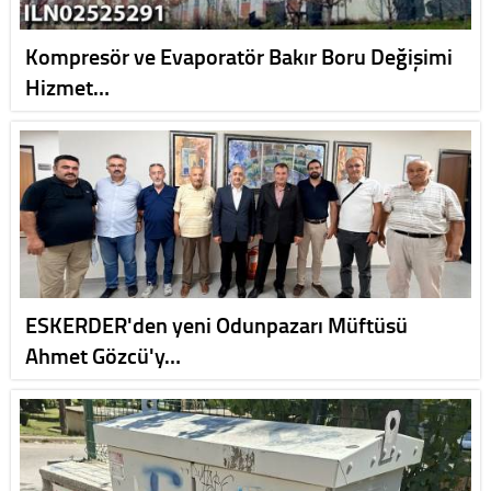
Kompresör ve Evaporatör Bakır Boru Değişimi
Hizmet…
ESKERDER'den yeni Odunpazarı Müftüsü
Ahmet Gözcü'y…