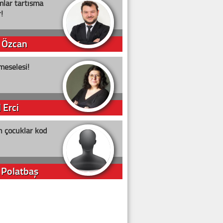
lar tartışma
!
 Özcan
meselesi!
 Erci
n çocuklar kod
 Polatbaş
arti Erdoğan
arlığıyla ne kadar oy