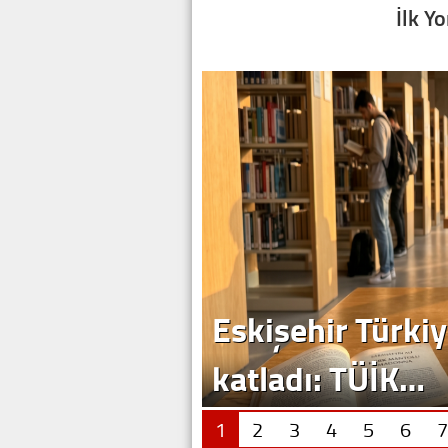
İlk Y
Eskişehir Türkiy
katladı: TÜİK…
1
2
3
4
5
6
7