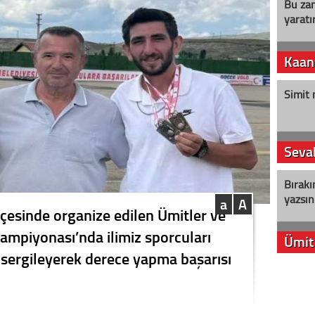
Bu zam
yaratır
Kaan
Simit 
Seval
Bırakı
yazsın
a
A
lçesinde organize edilen Ümitler ve
ampiyonası’nda ilimiz sporcuları
Ümit
 sergileyerek derece yapma başarısı
YENİ P
aleyht
alır?