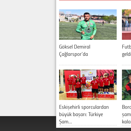
Göksel Demiral
Futb
Çağlarspor’da
geld
Eskişehirli sporculardan
Bor
büyük başarı: Türkiye
şamp
Şam…
kal