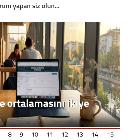
orum yapan siz olun...
Op. D
Sağlığı
Uzm. 
Vatand
M. M
e ortalamasını ikiye
Hayır,
Seda
8
9
10
11
12
13
14
15