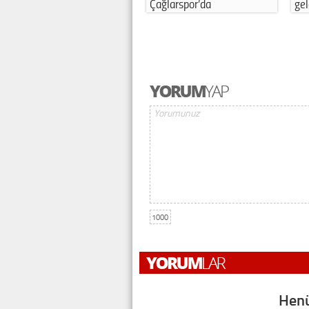
Çağlarspor’da
gel
1000
Henü