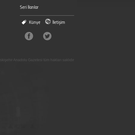
Seri İlanlar
Künye
İletişim
skişehir Anadolu Gazetesi tüm hakları saklıdır