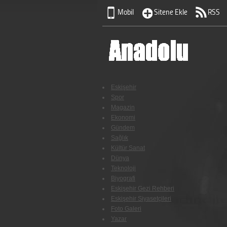
Mobil
Sitene Ekle
RSS
Eskişehir
Spor
Magazin
Ekonomi
Gündem
Sağlık
Kültür Sanat
Dünya
Teknoloji
Biyografi
Eskişehir Gezi Rehberi
Eskişehir Siyasetçileri
Foto Galeri
Yazar