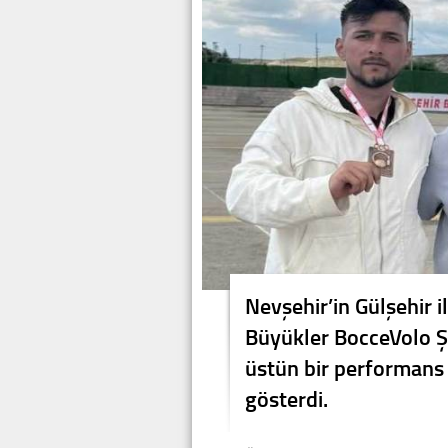
Nevşehir’in Gülşehir i
Büyükler BocceVolo Ş
üstün bir performans
gösterdi.