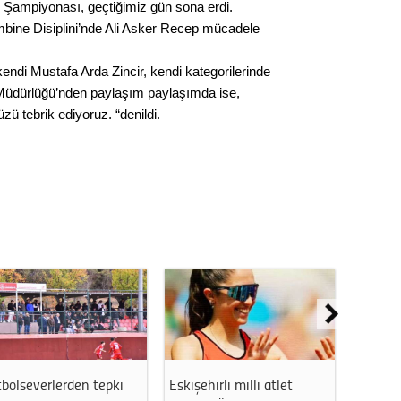
 Şampiyonası, geçtiğimiz gün sona erdi.
Kere
bine Disiplini’nde Ali Asker Recep mücadele
Es Es’
kendi Mustafa Arda Zincir, kendi kategorilerinde
l Müdürlüğü’nden paylaşım paylaşımda ise,
ü tebrik ediyoruz. “denildi.
Ahme
Tepeba
birliği
ulaşı
Fund
CHP’li
kazana
seçiml
Melt
bolseverlerden tepki
Eskişehirli milli atlet
Eskişeh