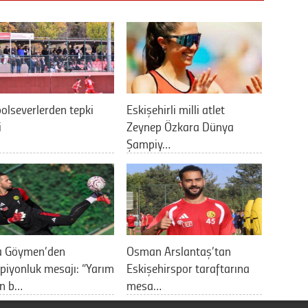
olseverlerden tepki
Eskişehirli milli atlet
i
Zeynep Özkara Dünya
Şampiy…
a Göymen’den
Osman Arslantaş’tan
iyonluk mesajı: “Yarım
Eskişehirspor taraftarına
an b…
mesa…