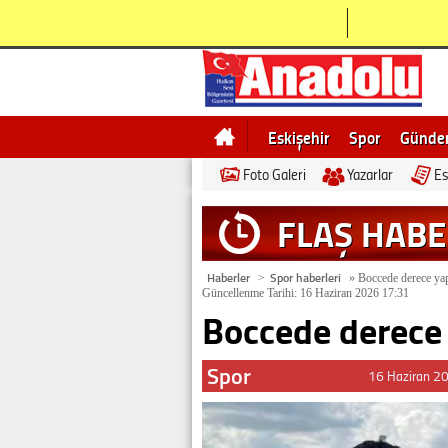
Eskişehir
Spor
Günd
Foto Galeri
Yazarlar
Es
Bilecik
Ne demek
Esk
FLAŞ HAB
Haberler
Spor haberleri
>
»
Boccede derece yap
Güncellenme Tarihi: 16 Haziran 2026 17:31
Boccede derece
Spor
16 Haziran 2