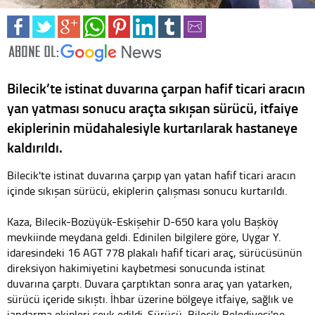
Bilecik’te istinat duvarına çarpan hafif ticari aracın
yan yatması sonucu araçta sıkışan sürücü, itfaiye
ekiplerinin müdahalesiyle kurtarılarak hastaneye
kaldırıldı.
Bilecik'te istinat duvarına çarpıp yan yatan hafif ticari aracın
içinde sıkışan sürücü, ekiplerin çalışması sonucu kurtarıldı.
Kaza, Bilecik-Bozüyük-Eskişehir D-650 kara yolu Başköy
mevkiinde meydana geldi. Edinilen bilgilere göre, Uygar Y.
idaresindeki 16 AGT 778 plakalı hafif ticari araç, sürücüsünün
direksiyon hakimiyetini kaybetmesi sonucunda istinat
duvarına çarptı. Duvara çarptıktan sonra araç yan yatarken,
sürücü içeride sıkıştı. İhbar üzerine bölgeye itfaiye, sağlık ve
jandarma ekipleri sevk edildi. Sürücü, Bilecik Belediyesi'ne