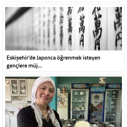
Eskişehir’de Japonca öğrenmek isteyen
gençlere müj…