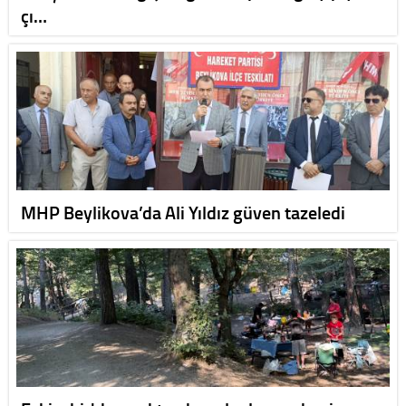
çı…
MHP Beylikova’da Ali Yıldız güven tazeledi