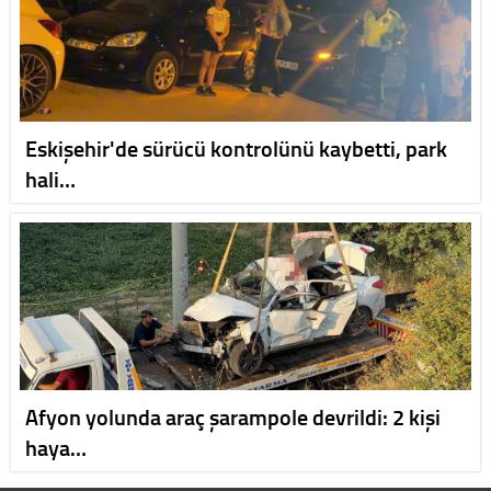
Eskişehir'de sürücü kontrolünü kaybetti, park
hali…
Afyon yolunda araç şarampole devrildi: 2 kişi
haya…