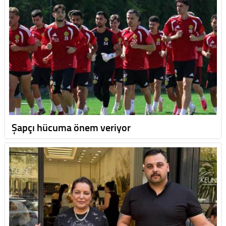
Şapçı hücuma önem veriyor