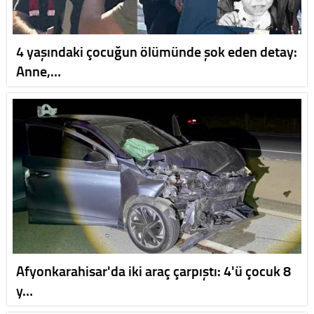
4 yaşındaki çocuğun ölümünde şok eden detay:
Anne,…
Afyonkarahisar'da iki araç çarpıştı: 4'ü çocuk 8
y…