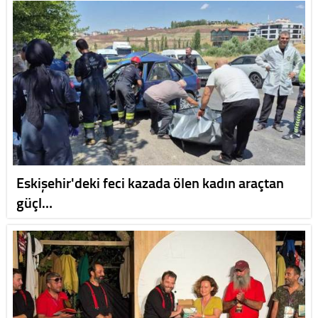
Eskişehir'deki feci kazada ölen kadın araçtan
güçl…