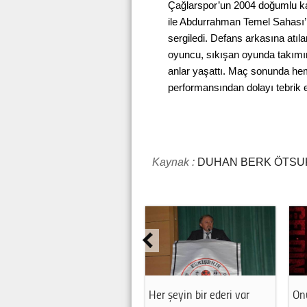
Çağlarspor’un 2004 doğumlu k
ile Abdurrahman Temel Sahası
sergiledi. Defans arkasına atılan
oyuncu, sıkışan oyunda takımın
anlar yaşattı. Maç sonunda hem
performansından dolayı tebrik et
Kaynak :
DUHAN BERK ÖTSU
Her şeyin bir ederi var
Onu