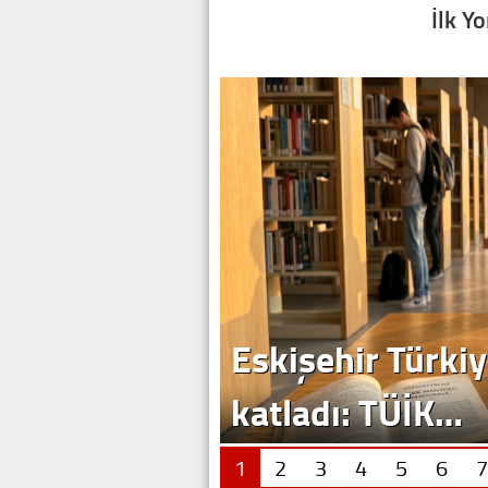
İlk Y
Eskişehir Türkiy
katladı: TÜİK…
1
2
3
4
5
6
7