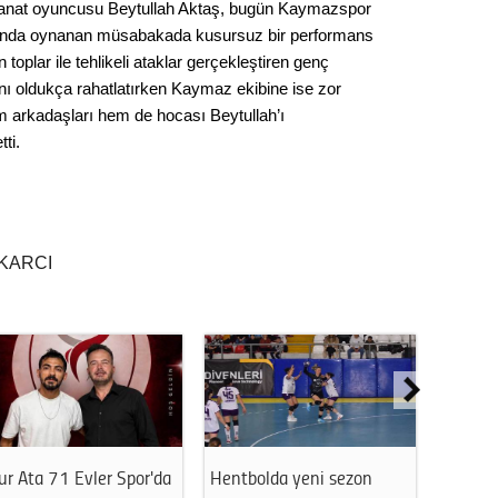
anat oyuncusu Beytullah Aktaş, bugün Kaymazspor
Seval
’nda oynanan müsabakada kusursuz bir performans
 toplar ile tehlikeli ataklar gerçekleştiren genç
Es Es’
ı oldukça rahatlatırken Kaymaz ekibine ise zor
 arkadaşları hem de hocası Beytullah’ı
ti.
Ahme
Tepeba
birliği
KARCI
ulaşı
Fund
CHP’li
kazana
seçiml
Melt
r Ata 71 Evler Spor'da
Hentbolda yeni sezon
THK Es