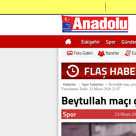
Eskişehir
Spor
Günd
Foto Galeri
Yazarlar
Es
Bilecik
Ne demek
Esk
FLAŞ HAB
Haberler
Spor haberleri
>
»
Beytullah maçı çö
Yayınlanma Tarihi: 23 Mayıs 2026 21:07
Beytullah maçı
Spor
23 Mayıs 2