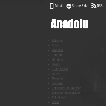
Mobil
Sitene Ekle
RSS
Eskişehir
Spor
Magazin
Ekonomi
Gündem
Sağlık
Kültür Sanat
Dünya
Teknoloji
Biyografi
Eskişehir Gezi Rehberi
Eskişehir Siyasetçileri
Foto Galeri
Yazar