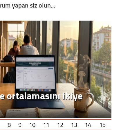
orum yapan siz olun...
Op. D
Sağlığı
Uzm. 
Vatand
M. M
e ortalamasını ikiye
Hayır,
Seda
8
9
10
11
12
13
14
15