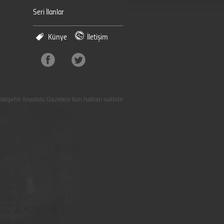
Seri İlanlar
Künye
İletişim
skişehir Anadolu Gazetesi tüm hakları saklıdır