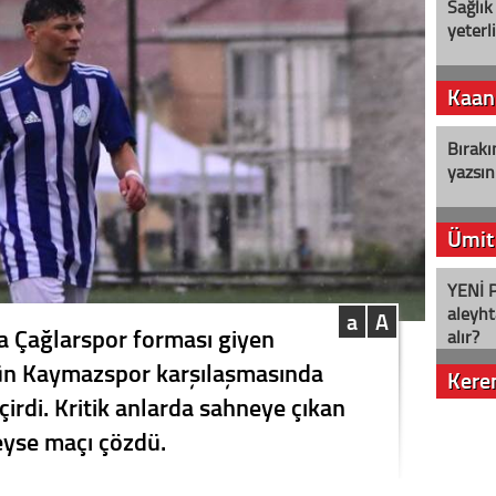
Sağlık
yeterl
Kaan
Bırakı
yazsın
Ümit
YENİ P
aleyht
a
A
a Çağlarspor forması giyen
alır?
ün Kaymazspor karşılaşmasında
Kere
çirdi. Kritik anlarda sahneye çıkan
Nostalj
yse maçı çözdü.