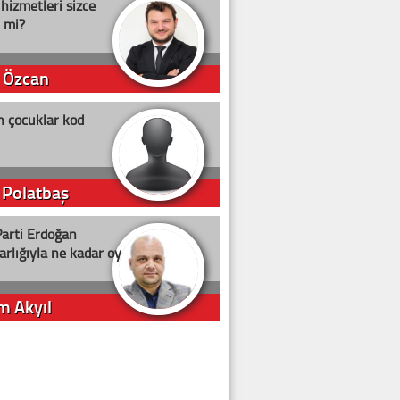
 hizmetleri sizce
i mi?
 Özcan
n çocuklar kod
 Polatbaş
arti Erdoğan
arlığıyla ne kadar oy
m Akyıl
iye ilgiliyiz!