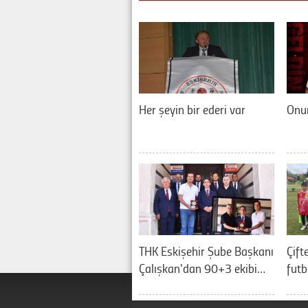
Her şeyin bir ederi var
Onur
THK Eskişehir Şube Başkanı
Çift
Çalışkan'dan 90+3 ekibi…
futb