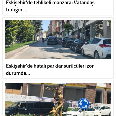
Eskişehir'de tehlikeli manzara: Vatandaş
trafiğin …
Eskişehir'de hatalı parklar sürücüleri zor
durumda…