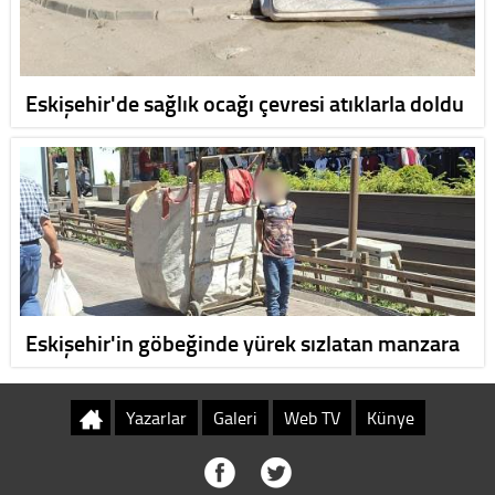
Eskişehir'de sağlık ocağı çevresi atıklarla doldu
Eskişehir'in göbeğinde yürek sızlatan manzara
Yazarlar
Galeri
Web TV
Künye