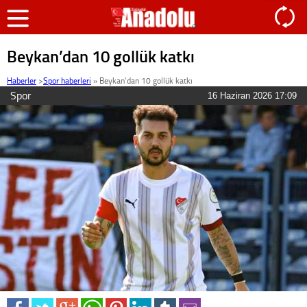
Beykan’dan 10 gollük katkı
Haberler
>
Spor haberleri
»
Beykan’dan 10 gollük katkı
Spor
16 Haziran 2026 17:09