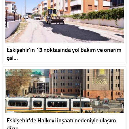
Eskişehir'in 13 noktasında yol bakım ve onarım
çal…
Eskişehir'de Halkevi inşaatı nedeniyle ulaşım
düze…