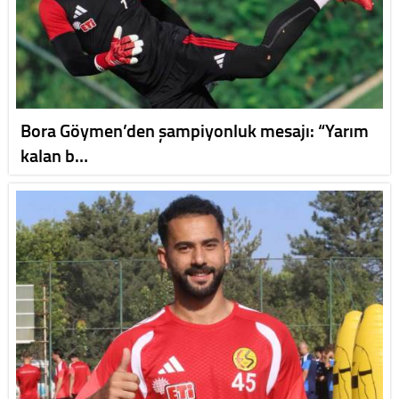
Bora Göymen’den şampiyonluk mesajı: “Yarım
kalan b…