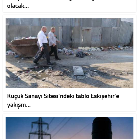
olacak…
Küçük Sanayi Sitesi’ndeki tablo Eskişehir’e
yakışm…