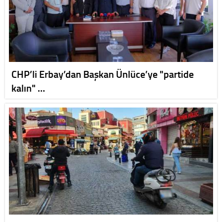
CHP’li Erbay’dan Başkan Ünlüce’ye "partide
kalın" …