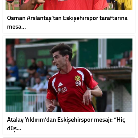
Osman Arslantaş’tan Eskişehirspor taraftarına
mesa…
Atalay Yıldırım’dan Eskişehirspor mesajı: “Hiç
düş…