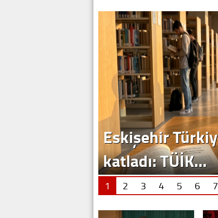
Eskişehir Türkiy
katladı: TÜİK…
1
2
3
4
5
6
7