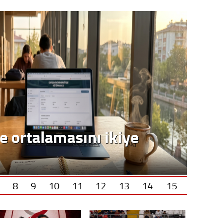
Op. D
Sağlığı
Uzm. 
Vatand
e ortalamasını ikiye
M. M
Hayır,
8
9
10
11
12
13
14
15
Seda