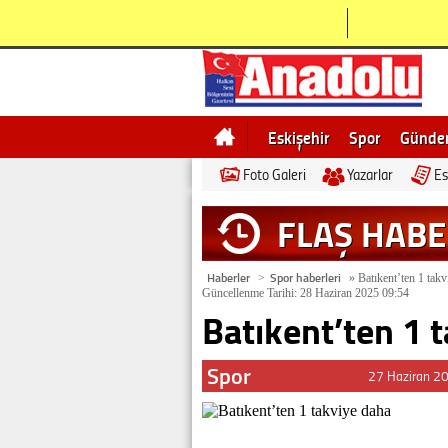
Eskişehir
Spor
Günd
Foto Galeri
Yazarlar
Es
Bilecik
Ne demek
Esk
FLAŞ HAB
Haberler
Spor haberleri
>
»
Batıkent’ten 1 takv
Güncellenme Tarihi: 28 Haziran 2025 09:54
Batıkent’ten 1 
Spor
27 Haziran 2