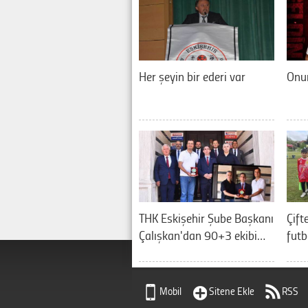
Her şeyin bir ederi var
Onur
THK Eskişehir Şube Başkanı
Çift
Çalışkan'dan 90+3 ekibi…
futb
Mobil
Sitene Ekle
RSS