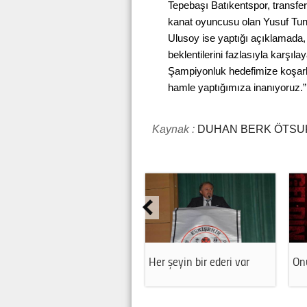
Tepebaşı Batıkentspor, transfe
kanat oyuncusu olan Yusuf Tun
Ulusoy ise yaptığı açıklamada,
beklentilerini fazlasıyla karşılaya
Şampiyonluk hedefimize koşark
hamle yaptığımıza inanıyoruz.”
Kaynak :
DUHAN BERK ÖTSU
Her şeyin bir ederi var
Onu