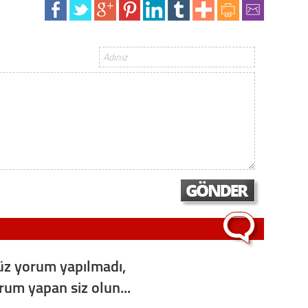
Gürha
Eskişe
Döne
Rifat
Sürdür
kültür
Konu
2023 y
bekliy
Tüli
z yorum yapılmadı,
Düşükl
orum yapan siz olun...