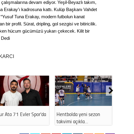
r çalışmalarına devam ediyor. Yeşil-Beyazlı takım,
Seval
a Erakay’ı kadrosuna kattı. Kulüp Başkanı Vahdet
 “Yusuf Tuna Erakay, modern futbolun kanat
Es Es’
n bir profil. Sürat, dripling, gol sezgisi ve bitiricilik.
en hücum gücümüzü yukarı çekecek. Kilit bir
 Dedi
Ahme
KARCI
Tepeba
birliği
ulaşı
Fund
CHP’li
kazana
seçiml
r Ata 71 Evler Spor'da
Hentbolda yeni sezon
THK Es
takvimi açıkla…
Başkan
Melt