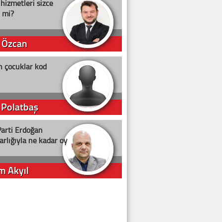
 hizmetleri sizce
i mi?
 Özcan
n çocuklar kod
 Polatbaş
arti Erdoğan
arlığıyla ne kadar oy
m Akyıl
iye ilgiliyiz!