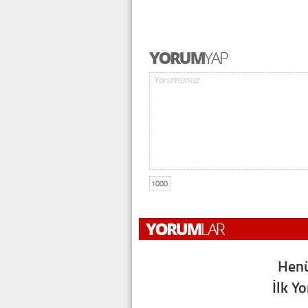
1000
Henü
İlk Y