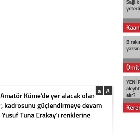
Sağlık
yeterl
Kaan
Bırakı
yazsın
Ümit
YENİ P
aleyht
a
A
Amatör Küme’de yer alacak olan
alır?
or, kadrosunu güçlendirmeye devam
Kere
, Yusuf Tuna Erakay’ı renklerine
Nostalj