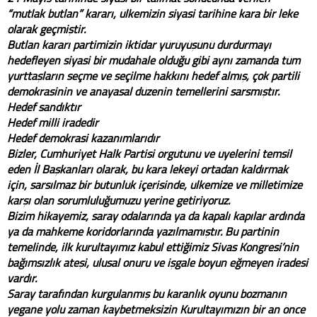
“mutlak butlan” kararı, ülkemizin siyasi tarihine kara bir leke
olarak geçmiştir.
Butlan kararı partimizin iktidar yürüyüşünü durdurmayı
hedefleyen siyasi bir müdahale olduğu gibi aynı zamanda tüm
yurttaşların seçme ve seçilme hakkını hedef almış, çok partili
demokrasinin ve anayasal düzenin temellerini sarsmıştır.
Hedef sandıktır
Hedef milli iradedir
Hedef demokrasi kazanımlarıdır
Bizler, Cumhuriyet Halk Partisi örgütünü ve üyelerini temsil
eden İl Başkanları olarak, bu kara lekeyi ortadan kaldırmak
için, sarsılmaz bir bütünlük içerisinde, ülkemize ve milletimize
karşı olan sorumluluğumuzu yerine getiriyoruz.
Bizim hikayemiz, saray odalarında ya da kapalı kapılar ardında
ya da mahkeme koridorlarında yazılmamıştır. Bu partinin
temelinde, ilk kurultayımız kabul ettiğimiz Sivas Kongresi’nin
bağımsızlık ateşi, ulusal onuru ve işgale boyun eğmeyen iradesi
vardır.
Saray tarafından kurgulanmış bu karanlık oyunu bozmanın
yegane yolu zaman kaybetmeksizin Kurultayımızın bir an önce