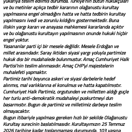
yukarıya teslim edilmiş durumda. Türkiye’nin bütün hukukçuları
ve bu metinler açıkça tedbir kararının olağanüstü kurultay
yapılmasına engel olmadığını hatta ve hatta tedbirin kurultay
yapılmasını ivedi ve zorunlu kıldığını göstermektedir. Buna
ilişkin yargı kararı ve anayasa mahkemesi kararlarıda açıktır
ve bu olağanüstü kurultayın yapılmasının önünde hukuki hiçbir
engel yoktur.
Yaşananlar parti içi bir mesele değildir. Mesele Erdoğan ve
millet arasındadır. Saray iktidarı siyasi yargı yoluyla partimize
hukuk dışı bir müdahalede bulunmuştur. Amaç Cumhuriyet Halk
Partisi’nin teslim alınmasıdır. Amaç CHP’yi majestelerin
muhalefeti yapmaktır.
Partimiz tarihi boyunca askeri ve siyasi darbelerle hedef
alınmış, mal varlıklarına el konulmuş ve hatta kapatılmıştır.
Cumhuriyet Halk Partimiz, örgütünden ve milletten aldığı güçle
her türlü anti-demokratik müdahaleyi püskürtmeyi dün
başarmıştır. Bugün de partimiz ve milletimiz darbeye teslim
olmayacaktır.
Bugün itibariyle yapılması gereken hızlı bir şekilde Olağanüstü
Kurultay sürecinin başlatılmasıdır. Kurultayımızın 25 Temmuz
2026 tarihine kadar toplanmaması durumunda, 103 yaşına