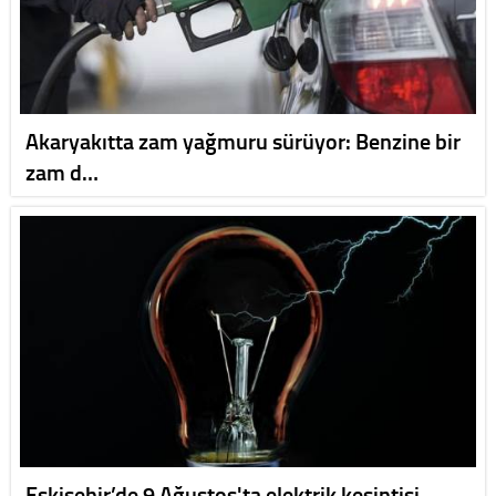
Akaryakıtta zam yağmuru sürüyor: Benzine bir
zam d…
Eskişehir’de 9 Ağustos'ta elektrik kesintisi