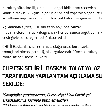
Kurultay sürecine ilişkin hukuki engel iddialarını reddeden
Yalaz, birçok hukukçunun görüşlerine atıf yaparak olağanüstü
kurultayın yapılmasının önünde engel bulunmadığını savundu.
Açıklamada ayrıca, CHP’nin tarih boyunca benzer
müdahalelere maruz kaldığı ancak her defasında örgüt ve halk
desteğiyle bu süreçleri aştığı ifade edildi.
CHP İl Başkanları, sürecin hızla olağanüstü kurultayla
sonuçlandırılması gerektiğini vurgulayarak, “Önce kurultay,
sonra iktidar” mesajını verdi.
CHP ESKİŞEHİR İL BAŞKANI TALAT YALAZ
TARAFINDAN YAPILAN TAM AÇIKLAMA ŞU
ŞEKİLDE:
"Saygıdeğer yurttaşlarımız, Cumhuriyet Halk Partili yol
arkadaşlarımız, kıymetli basın emekçileri,
21 Mayıs tarihinde siyasi bir talimat sonucunda verilen