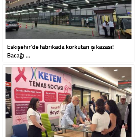
Eskişehir'de fabrikada korkutan iş kazası!
Bacağı …