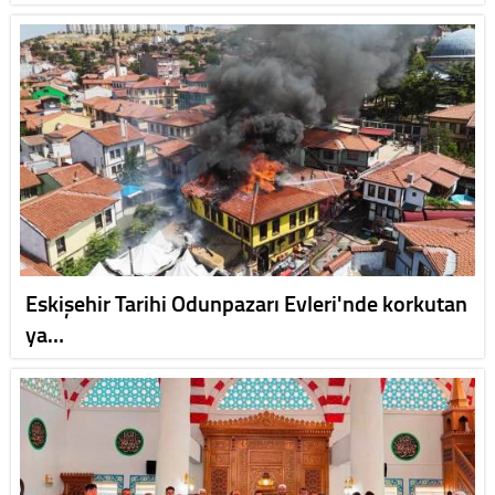
Eskişehir Tarihi Odunpazarı Evleri'nde korkutan
ya…