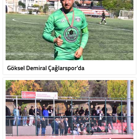
Göksel Demiral Çağlarspor’da