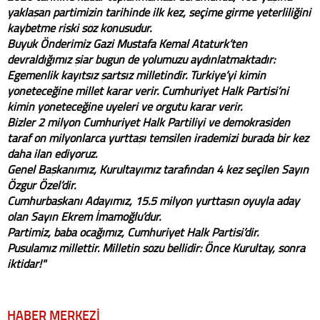
yaklaşan partimizin tarihinde ilk kez, seçime girme yeterliliğini
kaybetme riski söz konusudur.
Büyük Önderimiz Gazi Mustafa Kemal Atatürk’ten
devraldığımız şiar bugün de yolumuzu aydınlatmaktadır:
Egemenlik kayıtsız şartsız milletindir. Türkiye’yi kimin
yöneteceğine millet karar verir. Cumhuriyet Halk Partisi’ni
kimin yöneteceğine üyeleri ve örgütü karar verir.
Bizler 2 milyon Cumhuriyet Halk Partiliyi ve demokrasiden
taraf on milyonlarca yurttaşı temsilen irademizi burada bir kez
daha ilan ediyoruz.
Genel Başkanımız, Kurultayımız tarafından 4 kez seçilen Sayın
Özgür Özel’dir.
Cumhurbaşkanı Adayımız, 15.5 milyon yurttaşın oyuyla aday
olan Sayın Ekrem İmamoğlu’dur.
Partimiz, baba ocağımız, Cumhuriyet Halk Partisi’dir.
Pusulamız millettir. Milletin sözü bellidir: Önce Kurultay, sonra
iktidar!"
HABER MERKEZİ