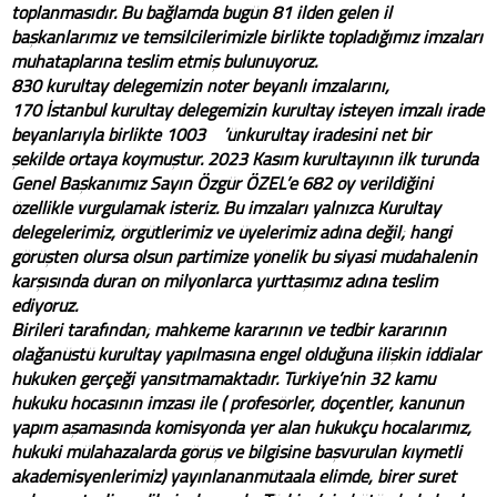
toplanmasıdır. Bu bağlamda bugün 81 ilden gelen il
başkanlarımız ve temsilcilerimizle birlikte topladığımız imzaları
muhataplarına teslim etmiş bulunuyoruz.
830 kurultay delegemizin noter beyanlı imzalarını,
170 İstanbul kurultay delegemizin kurultay isteyen imzalı irade
beyanlarıyla birlikte 1003 ’ünkurultay iradesini net bir
şekilde ortaya koymuştur. 2023 Kasım kurultayının ilk turunda
Genel Başkanımız Sayın Özgür ÖZEL’e 682 oy verildiğini
özellikle vurgulamak isteriz. Bu imzaları yalnızca Kurultay
delegelerimiz, örgütlerimiz ve üyelerimiz adına değil; hangi
görüşten olursa olsun partimize yönelik bu siyasi müdahalenin
karşısında duran on milyonlarca yurttaşımız adına teslim
ediyoruz.
Birileri tarafından; mahkeme kararının ve tedbir kararının
olağanüstü kurultay yapılmasına engel olduğuna ilişkin iddialar
hukuken gerçeği yansıtmamaktadır. Türkiye’nin 32 kamu
hukuku hocasının imzası ile ( profesörler, doçentler, kanunun
yapım aşamasında komisyonda yer alan hukukçu hocalarımız,
hukuki mülahazalarda görüş ve bilgisine başvurulan kıymetli
akademisyenlerimiz) yayınlananmütaala elimde, birer suret