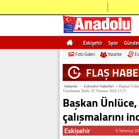
Eskişehir
Spor
Günd
Foto Galeri
Yazarlar
Es
Bilecik
Ne demek
Esk
FLAŞ HAB
Haberler
Eskişehir haberleri
>
»
Başkan Ünlüce,
Yayınlanma Tarihi: 05 Temmuz 2026 13:25
Başkan Ünlüce, 
çalışmalarını in
Eskişehir
5 Temmuz 20