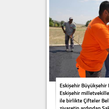
Eskişehir Büyükşehir
Eskişehir milletvekill
ile birlikte Çifteler Be
ziyaretin ardından Sak