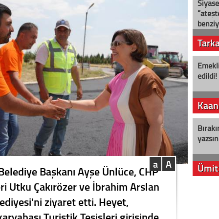
Siyase
“ateş
benziy
Tark
Emekli
edildi!
Kaan
Bırakı
yazsın
a
A
Ümit
 Belediye Başkanı Ayşe Ünlüce, CHP
eri Utku Çakırözer ve İbrahim Arslan
YENİ P
lediyesi'ni ziyaret etti. Heyet,
aleyht
alır?
aryabaşı Turistik Tesisleri girişinde