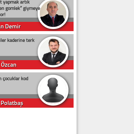
t yapmak artık
ten gömlek” giymeye
or!
an Demir
ler kaderine terk
 Özcan
n çocuklar kod
 Polatbaş
arti Erdoğan
arlığıyla ne kadar oy