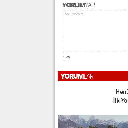
1000
Henü
İlk Y