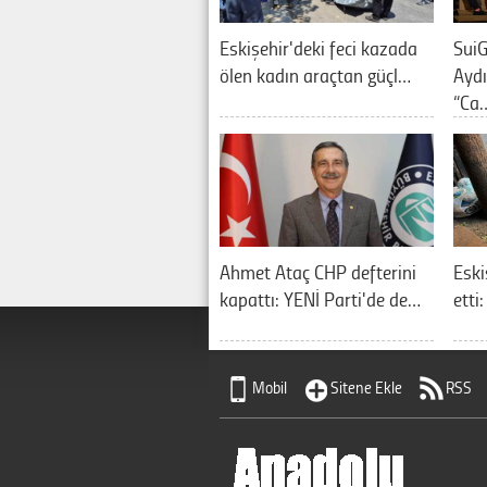
Eskişehir'deki feci kazada
SuiG
ölen kadın araçtan güçl…
Aydı
“Ca
Ahmet Ataç CHP defterini
Eski
kapattı: YENİ Parti'de de…
etti
Mobil
Sitene Ekle
RSS