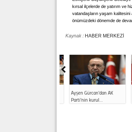
kırsal ilçelerde de yatırım ve h
vatandaşların yaşam kalitesini 
önümüzdeki dönemde de devam e
Kaynak :
HABER MERKEZİ
Ayşen Gürcan'dan AK
Ahmet Ataç CHP defterini
Esk
Parti'nin kurul…
kapattı: Y…
ett