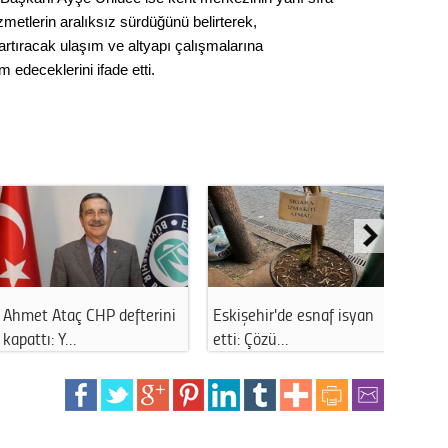
Op. D
izmetlerin aralıksız sürdüğünü belirterek,
artıracak ulaşım ve altyapı çalışmalarına
Sağlığı
deceklerini ifade etti.
Uzm. 
Vatand
M. M
işehir'de esnaf isyan
Beylikova Belediye
Eskişeh
Hayır,
i: Çözü…
Başkanı CHP'den …
manzar
Seda