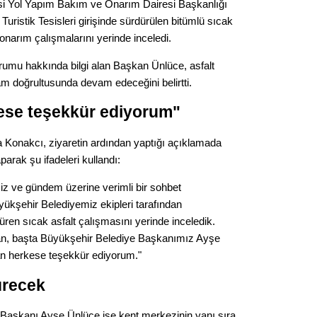
Gürha
si Yol Yapım Bakım ve Onarım Dairesi Başkanlığı
Eskişe
Turistik Tesisleri girişinde sürdürülen bitümlü sıcak
Döne
narım çalışmalarını yerinde inceledi.
Rifat
rumu hakkında bilgi alan Başkan Ünlüce, asfalt
am doğrultusunda devam edeceğini belirtti.
Sürdür
kültür
ese teşekkür ediyorum"
a Konakcı, ziyaretin ardından yaptığı açıklamada
Konu
arak şu ifadeleri kullandı:
2023 y
iz ve gündem üzerine verimli bir sohbet
bekliy
yükşehir Belediyemiz ekipleri tarafından
ren sıcak asfalt çalışmasını yerinde inceledik.
olan, başta Büyükşehir Belediye Başkanımız Ayşe
Tüli
n herkese teşekkür ediyorum."
Düşükl
ürecek
 Başkanı Ayşe Ünlüce ise kent merkezinin yanı sıra