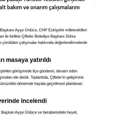
Kere
lt bakım ve onarım çalışmalarını
Es Es’
Başkanı Ayşe Ünlüce, CHP Eskişehir milletvekilleri
n ile birlikte Çifteler Belediye Başkanı Zehra
Ahme
de yürütülen çalışmalar hakkında değerlendirmelerde
Tepeba
birliği
arı masaya yatırıldı
ulaşı
leştirilen görüşmede ilçe gündemi, devam eden
Fund
maları ele alındı. Toplantıda, Çifteler'in gelişimine
önümüzdeki dönemde hayata geçirilmesi planlanan
CHP’li
kazana
seçiml
yerinde incelendi
Melt
n Başkan Ayşe Ünlüce ve beraberindeki heyet,