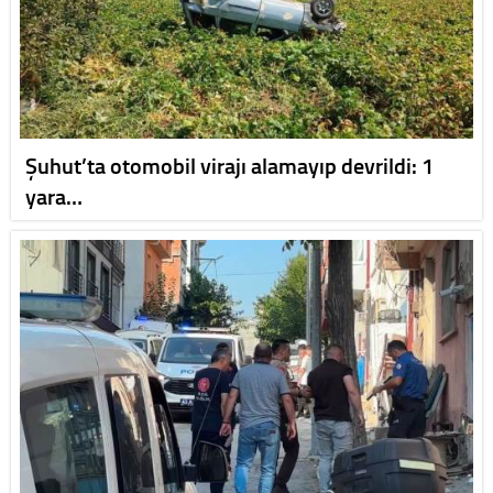
Şuhut’ta otomobil virajı alamayıp devrildi: 1
yara…