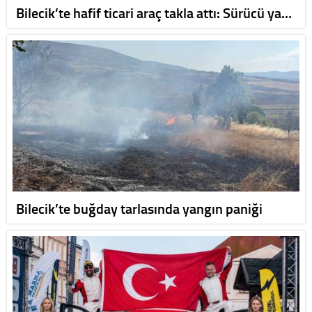
Bilecik’te hafif ticari araç takla attı: Sürücü ya…
Bilecik’te buğday tarlasında yangın paniği