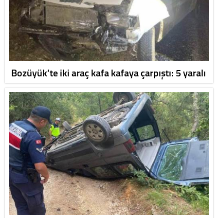
Bozüyük’te iki araç kafa kafaya çarpıştı: 5 yaralı