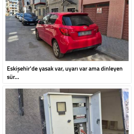
Eskişehir'de yasak var, uyarı var ama dinleyen
sür…