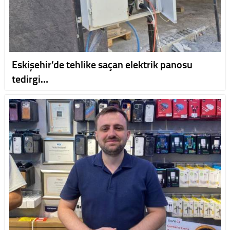
Eskişehir’de tehlike saçan elektrik panosu
tedirgi…