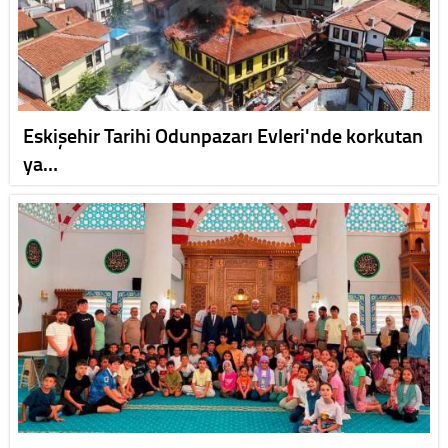
Eskişehir Tarihi Odunpazarı Evleri'nde korkutan
ya…