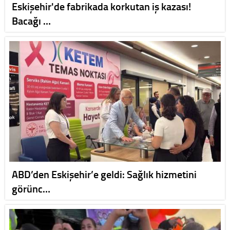
Eskişehir'de fabrikada korkutan iş kazası!
Bacağı …
ABD’den Eskişehir’e geldi: Sağlık hizmetini
görünc…