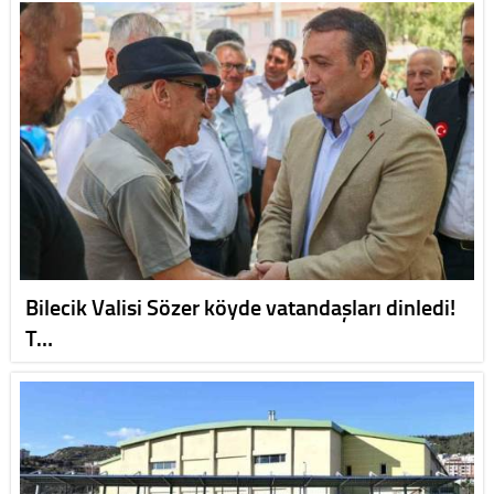
Bilecik Valisi Sözer köyde vatandaşları dinledi!
T…