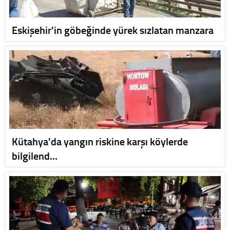
Eskişehir'in göbeğinde yürek sızlatan manzara
Kütahya'da yangın riskine karşı köylerde
bilgilend…