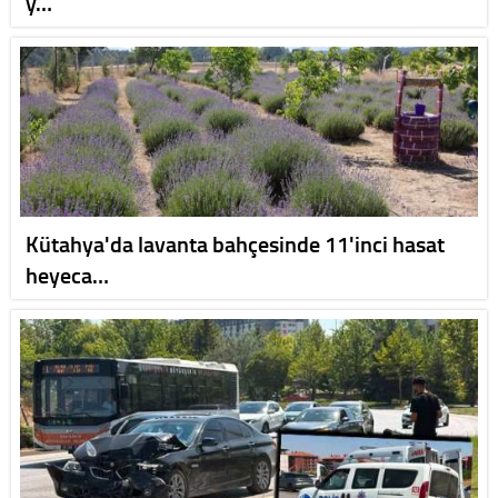
y…
Kütahya'da lavanta bahçesinde 11'inci hasat
heyeca…