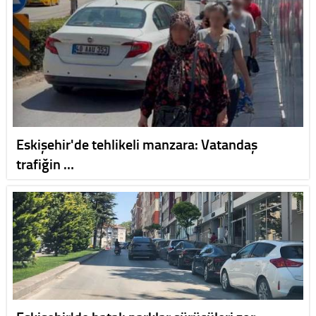
Eskişehir'de tehlikeli manzara: Vatandaş
trafiğin …