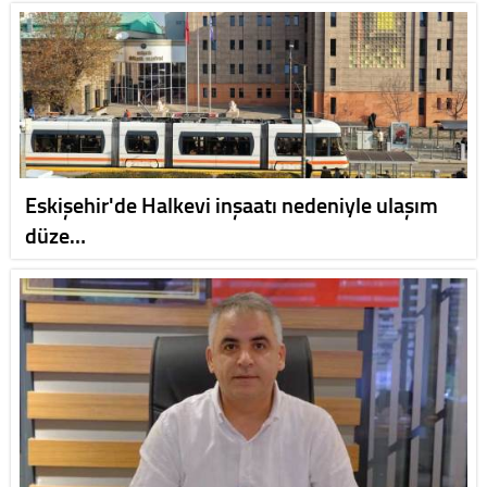
Eskişehir'de Halkevi inşaatı nedeniyle ulaşım
düze…