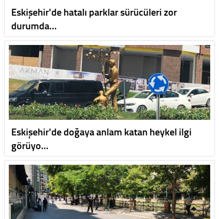
Eskişehir'de hatalı parklar sürücüleri zor
durumda…
Eskişehir'de doğaya anlam katan heykel ilgi
görüyo…