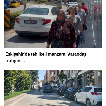
Eskişehir'de tehlikeli manzara: Vatandaş
trafiğin …