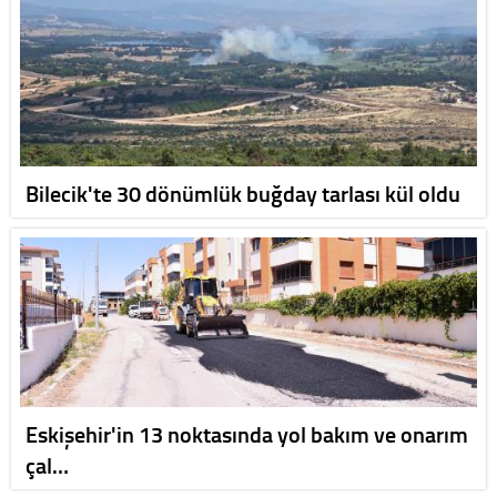
Bilecik'te 30 dönümlük buğday tarlası kül oldu
Eskişehir'in 13 noktasında yol bakım ve onarım
çal…