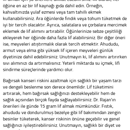
öğüne en az bir lif kaynağı gıda dahil edin. Örneğin,
kahvaltınızda yulaf ezmesi veya tam tahıllı ekmek
kullanabilirsiniz. Ara öğünlerde fındık veya tohum tüketmek de
iyi bir tercih olacaktır. Ayrıca, salatalara ve çorbalara mercimek
eklemek de lif alımını artırabilir. Öğünlerinize sebze çeşitliliği
ekleyerek her öğünde daha fazla lif alabilirsiniz. Bir diğer öneri
ise, meyveleri atıştırmalık olarak tercih etmektir. Ahududu,
armut veya elma gibi yüksek lif içeren meyveleri günlük
diyetinize dahil edebilirsiniz. Unutmayın ki, lif alımını artırırken
sıvı alımınızı da artırmalısınız. Yeterli miktarda su içmek, lifi
sindirme süreçlerinde yardımcı olur.
Bağırsak kanseri riskini azaltmak için sağlıklı bir yaşam tarzı
ve dengeli beslenme son derece önemlidir. Lif tüketimini
artırarak, hem bağırsak sağlığınızı destekleyebilir hem de
sağlık açısından birçok fayda sağlayabilirsiniz. Dr. Rajan'ın
önerileri ile günde 15 gram lif almak mümkündür. Fıstık,
ahududu ve dondurulmuş bezelye gibi lif bakımından zengin
besinler tüketerek, kanser riskinin önüne geçebilir ve genel
sağlığınızı iyileştirebilirsiniz. Unutmayın, sağlıklı bir diyet ve