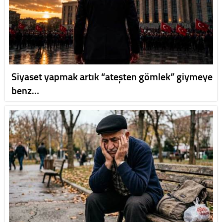
Siyaset yapmak artık “ateşten gömlek” giymeye
benz…