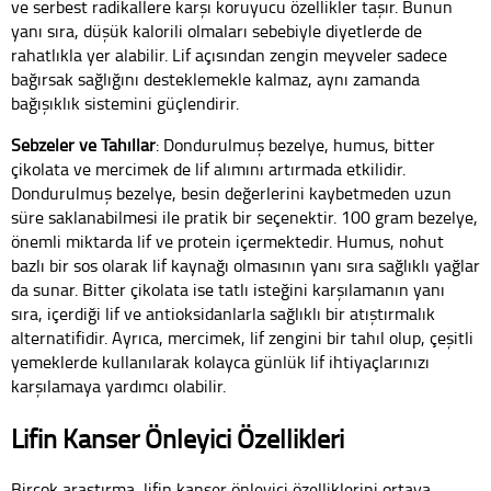
ve serbest radikallere karşı koruyucu özellikler taşır. Bunun
yanı sıra, düşük kalorili olmaları sebebiyle diyetlerde de
rahatlıkla yer alabilir. Lif açısından zengin meyveler sadece
bağırsak sağlığını desteklemekle kalmaz, aynı zamanda
bağışıklık sistemini güçlendirir.
Sebzeler ve Tahıllar
: Dondurulmuş bezelye, humus, bitter
çikolata ve mercimek de lif alımını artırmada etkilidir.
Dondurulmuş bezelye, besin değerlerini kaybetmeden uzun
süre saklanabilmesi ile pratik bir seçenektir. 100 gram bezelye,
önemli miktarda lif ve protein içermektedir. Humus, nohut
bazlı bir sos olarak lif kaynağı olmasının yanı sıra sağlıklı yağlar
da sunar. Bitter çikolata ise tatlı isteğini karşılamanın yanı
sıra, içerdiği lif ve antioksidanlarla sağlıklı bir atıştırmalık
alternatifidir. Ayrıca, mercimek, lif zengini bir tahıl olup, çeşitli
yemeklerde kullanılarak kolayca günlük lif ihtiyaçlarınızı
karşılamaya yardımcı olabilir.
Lifin Kanser Önleyici Özellikleri
Birçok araştırma, lifin kanser önleyici özelliklerini ortaya