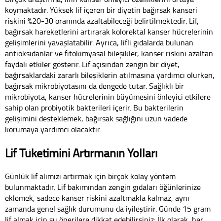
koymaktadır. Yüksek lif içeren bir diyetin bağırsak kanseri
riskini %20-30 oranında azaltabileceği belirtilmektedir. Lif,
bağırsak hareketlerini artırarak kolorektal kanser hücrelerinin
gelişimlerini yavaşlatabilir. Ayrıca, lifli gıdalarda bulunan
antioksidanlar ve fitokimyasal bileşikler, kanser riskini azaltan
faydalı etkiler gösterir. Lif açısından zengin bir diyet,
bağırsaklardaki zararlı bileşiklerin atılmasına yardımcı olurken,
bağırsak mikrobiyotasını da dengede tutar. Sağlıklı bir
mikrobiyota, kanser hücrelerinin büyümesini önleyici etkilere
sahip olan probiyotik bakterileri içerir. Bu bakterilerin
gelişimini desteklemek, bağırsak sağlığını uzun vadede
korumaya yardımcı olacaktır.
Lif Tüketimini Artırmanın Yolları
Günlük lif alımızı artırmak için birçok kolay yöntem
bulunmaktadır. Lif bakımından zengin gıdaları öğünlerinize
eklemek, sadece kanser riskini azaltmakla kalmaz, aynı
zamanda genel sağlık durumunu da iyileştirir. Günde 15 gram
lif almak için şu önerilere dikkat edebilirsiniz: İlk olarak, her