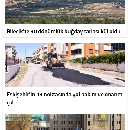
Bilecik'te 30 dönümlük buğday tarlası kül oldu
Eskişehir'in 13 noktasında yol bakım ve onarım
çal…