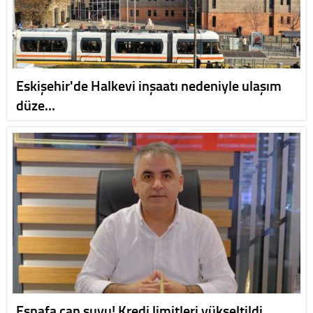
Eskişehir'de Halkevi inşaatı nedeniyle ulaşım
düze…
Esnafa can suyu! Kredi limitleri yükseltildi