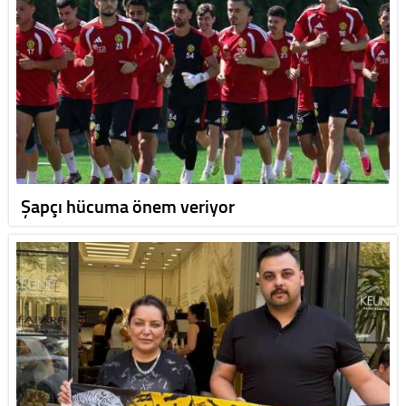
Şapçı hücuma önem veriyor