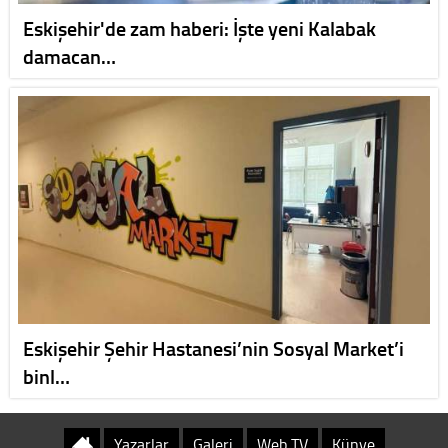
Eskişehir'de zam haberi: İşte yeni Kalabak
damacan…
Eskişehir Şehir Hastanesi’nin Sosyal Market’i
binl…
Yazarlar
Galeri
Web TV
Künye