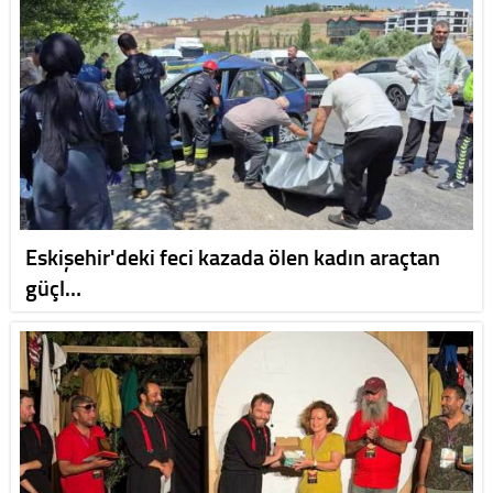
Eskişehir'deki feci kazada ölen kadın araçtan
güçl…