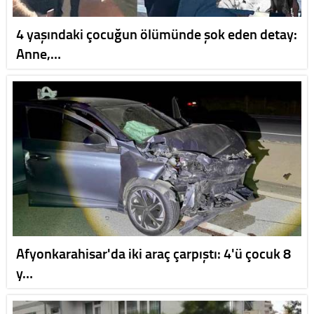
4 yaşındaki çocuğun ölümünde şok eden detay:
Anne,…
Afyonkarahisar'da iki araç çarpıştı: 4'ü çocuk 8
y…