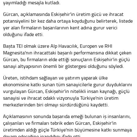
yayımladığı mesajla kutladı.
Gürcan, açıklamasında Eskişehir'in üretim gücü ve ihracat
potansiyelini bir kez daha ortaya koyduğunu belirterek, listede
yer alan firmaların başarılarının kent adına gurur verici
olduğunu ifade etti.
Başta TEI olmak üzere Alp Havacılık, Europen ve RHI
Magnesita'nın ihracattaki başarılı performansına dikkat çeken
Gürcan, bu firmaların elde ettiği sonuçların Eskişehir'in güçlü
sanayi altyapısının önemli bir göstergesi olduğunu söyledi.
Üreten, istihdam sağlayan ve yatırım yaparak ülke
ekonomisine katkı sunan tüm sanayicilerle gurur duyduklarını
vurgulayan Gürcan, Eskişehir'in nitelikli insan kaynağı, güçlü
sanayisi ve ihracat odaklı vizyonuyla Türkiye'nin üretim
merkezlerinden biri olmayı sürdürdüğünü kaydetti.
Açıklamasının sonunda başarıda emeği bulunan iş insanlarını,
çalışanları ve firmaları tebrik eden Gürcan, Eskişehir'in
üretimden aldığı güçle Türkiye'nin büyümesine katkı sunmaya
devam edeceğine inandığını ifade etti.