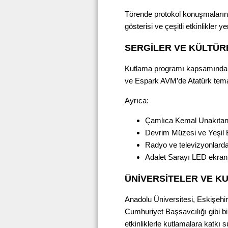
Törende protokol konuşmalarının
gösterisi ve çeşitli etkinlikler y
SERGİLER VE KÜLTÜR
Kutlama programı kapsamında 1
ve Espark AVM’de Atatürk temalı
Ayrıca:
Çamlıca Kemal Unakıtan
Devrim Müzesi ve Yeşil E
Radyo ve televizyonlarda
Adalet Sarayı LED ekranla
ÜNİVERSİTELER VE K
Anadolu Üniversitesi, Eskişehi
Cumhuriyet Başsavcılığı gibi b
etkinliklerle kutlamalara katkı 