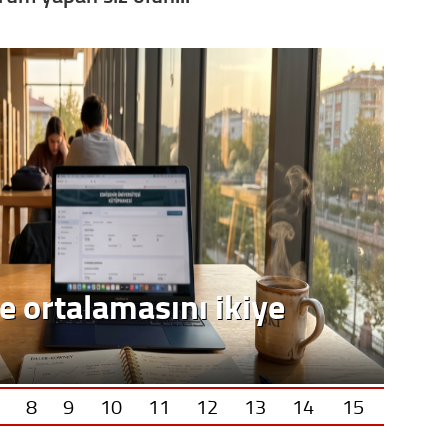
e ortalamasını ikiye
8
9
10
11
12
13
14
15