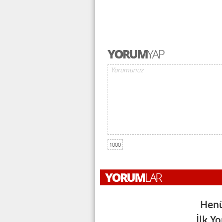
1000
Henü
İlk Y