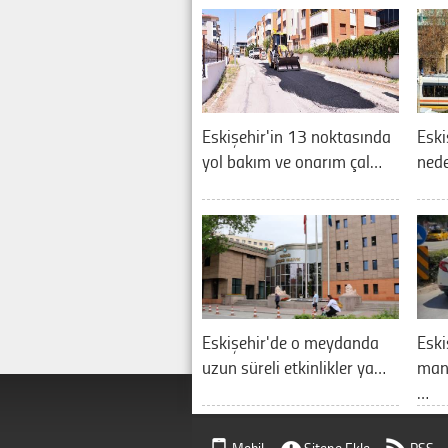
Eskişehir'in 13 noktasında
Eski
yol bakım ve onarım çal…
nede
Eskişehir'de o meydanda
Eski
uzun süreli etkinlikler ya…
manz
…