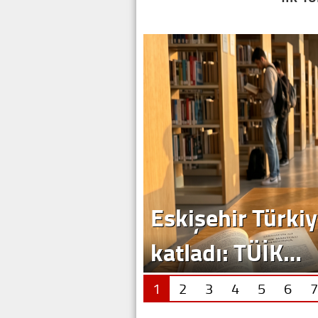
Eskişehir Türkiy
katladı: TÜİK…
1
2
3
4
5
6
7