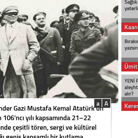
Sağlık
yeterl
Kaan
Bırakı
yazsın
Ümit
YENİ P
aleyht
alır?
a
A
Kere
Önder Gazi Mustafa Kemal Atatürk’ün
in 106’ncı yılı kapsamında 21–22
Nostalj
nde çeşitli tören, sergi ve kültürel
ağı geniş kapsamlı bir kutlama