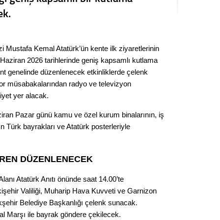
Seval
ek.
Es Es’
 Mustafa Kemal Atatürk’ün kente ilk ziyaretlerinin
Haziran 2026 tarihlerinde geniş kapsamlı kutlama
Ahme
nt genelinde düzenlenecek etkinliklerde çelenk
por müsabakalarından radyo ve televizyon
iyet yer alacak.
Tepeba
birliği
ran Pazar günü kamu ve özel kurum binalarının, iş
ulaşı
n Türk bayrakları ve Atatürk posterleriyle
Fund
ÖREN DÜZENLENECEK
CHP’li
kazana
Alanı Atatürk Anıtı önünde saat 14.00’te
seçiml
işehir Valiliği, Muharip Hava Kuvveti ve Garnizon
Melt
kşehir Belediye Başkanlığı çelenk sunacak.
al Marşı ile bayrak göndere çekilecek.