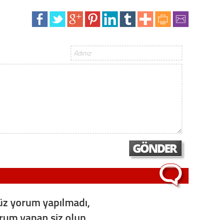
z yorum yapılmadı,
orum yapan siz olun...