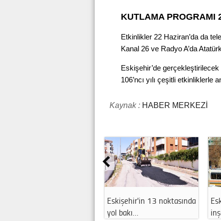
KUTLAMA PROGRAMI 2
Etkinlikler 22 Haziran’da da t
Kanal 26 ve Radyo A’da Atatürk
Eskişehir’de gerçekleştirilecek
106’ncı yılı çeşitli etkinliklerle 
Kaynak :
HABER MERKEZİ
Eskişehir'in 13 noktasında
Esk
yol bakı…
in