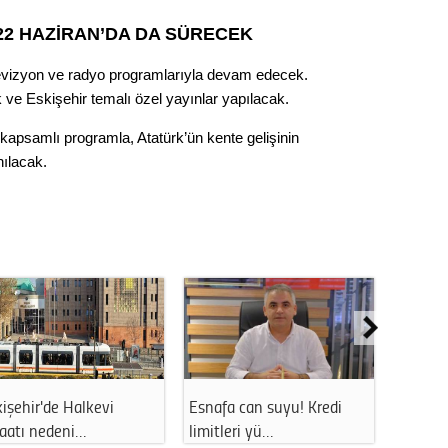
Op. D
2 HAZİRAN’DA DA SÜRECEK
Sağlığı
elevizyon ve radyo programlarıyla devam edecek.
 ve Eskişehir temalı özel yayınlar yapılacak.
 kapsamlı programla, Atatürk’ün kente gelişinin
Uzm. 
anılacak.
Vatand
M. M
Hayır,
Seda
işehir'de Halkevi
Esnafa can suyu! Kredi
Eskişe
şaatı nedeni…
limitleri yü…
uzun s