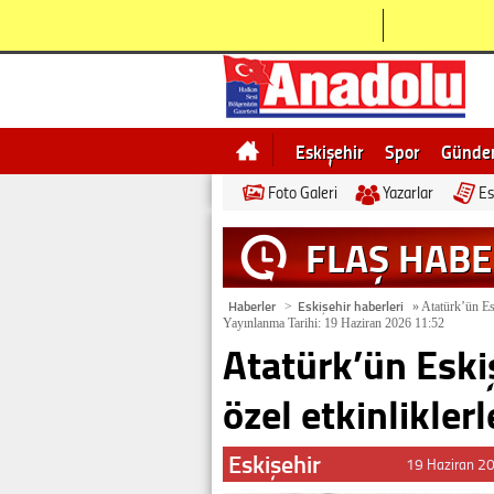
Eskişehir
Spor
Günd
Foto Galeri
Yazarlar
Es
Bilecik
Ne demek
Esk
FLAŞ HAB
Haberler
Eskişehir haberleri
>
»
Atatürk’ün Eski
Yayınlanma Tarihi: 19 Haziran 2026 11:52
Atatürk’ün Eskiş
özel etkinlikler
Eskişehir
19 Haziran 2