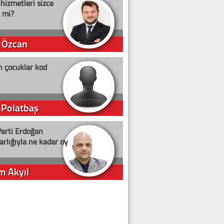
 hizmetleri sizce
i mi?
 Özcan
n çocuklar kod
 Polatbaş
arti Erdoğan
arlığıyla ne kadar oy
m Akyıl
iye ilgiliyiz!