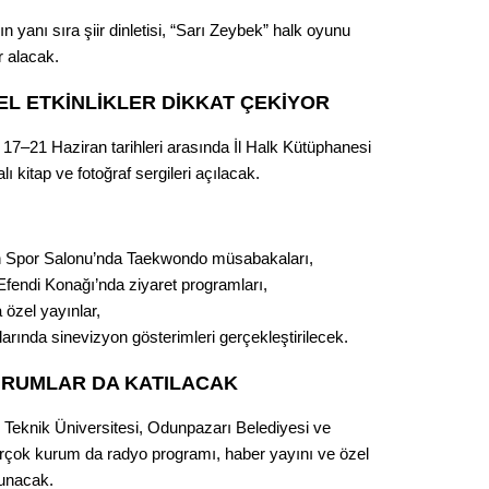
Gürha
Eskişe
 yanı sıra şiir dinletisi, “Sarı Zeybek” halk oyunu
Döne
er alacak.
Rifat
EL ETKİNLİKLER DİKKAT ÇEKİYOR
Sürdür
7–21 Haziran tarihleri arasında İl Halk Kütüphanesi
kültür
 kitap ve fotoğraf sergileri açılacak.
Konu
 Spor Salonu’nda Taekwondo müsabakaları,
2023 y
fendi Konağı’nda ziyaret programları,
bekliy
 özel yayınlar,
rında sinevizyon gösterimleri gerçekleştirilecek.
Tüli
URUMLAR DA KATILACAK
Düşükl
r Teknik Üniversitesi, Odunpazarı Belediyesi ve
irçok kurum da radyo programı, haber yayını ve özel
sunacak.