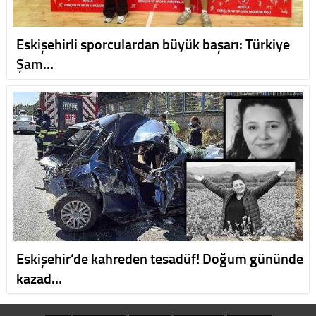
Eskişehirli sporculardan büyük başarı: Türkiye
Şam…
Eskişehir’de kahreden tesadüf! Doğum gününde
kazad…