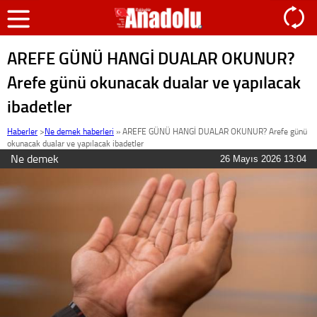
AREFE GÜNÜ HANGİ DUALAR OKUNUR?
Arefe günü okunacak dualar ve yapılacak
ibadetler
Haberler
>
Ne demek haberleri
»
AREFE GÜNÜ HANGİ DUALAR OKUNUR? Arefe günü
okunacak dualar ve yapılacak ibadetler
Ne demek
26 Mayıs 2026 13:04