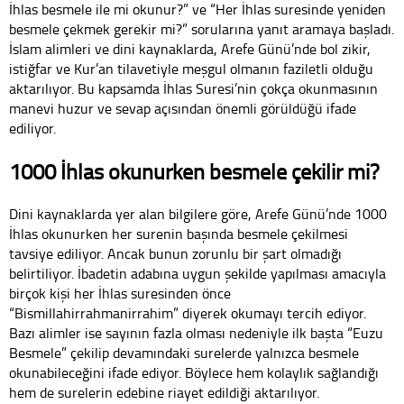
İhlas besmele ile mi okunur?” ve “Her İhlas suresinde yeniden
besmele çekmek gerekir mi?” sorularına yanıt aramaya başladı.
İslam alimleri ve dini kaynaklarda, Arefe Günü’nde bol zikir,
istiğfar ve Kur’an tilavetiyle meşgul olmanın faziletli olduğu
aktarılıyor. Bu kapsamda İhlas Suresi’nin çokça okunmasının
manevi huzur ve sevap açısından önemli görüldüğü ifade
ediliyor.
1000 İhlas okunurken besmele çekilir mi?
Dini kaynaklarda yer alan bilgilere göre, Arefe Günü’nde 1000
İhlas okunurken her surenin başında besmele çekilmesi
tavsiye ediliyor. Ancak bunun zorunlu bir şart olmadığı
belirtiliyor. İbadetin adabına uygun şekilde yapılması amacıyla
birçok kişi her İhlas suresinden önce
“Bismillahirrahmanirrahim” diyerek okumayı tercih ediyor.
Bazı alimler ise sayının fazla olması nedeniyle ilk başta “Euzu
Besmele” çekilip devamındaki surelerde yalnızca besmele
okunabileceğini ifade ediyor. Böylece hem kolaylık sağlandığı
hem de surelerin edebine riayet edildiği aktarılıyor.