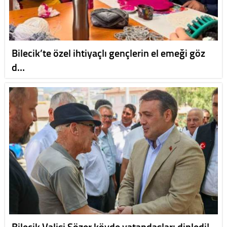
Bilecik’te özel ihtiyaçlı gençlerin el emeği göz
d…
Bilecik Valisi Sözer köyde vatandaşları dinledi!