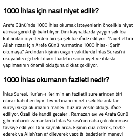
1000 İhlas için nasıl niyet edilir?
Arefe Günü’nde 1000 İhlas okumak isteyenlerin öncelikle niyet
etmesi gerektiği belirtiliyor. Dini kaynaklarda yaygın şekilde
kullanılan niyetlerden biri şu şekilde ifade ediliyor: “Niyet ettim
Allah rızası için Arefe Günü hürmetine 1000 İhlas-ı Şerif
okumaya.” Ardından kişinin uygun vakitlerde İhlas Suresi’ni
okuyabileceği belirtiliyor. İbadetin samimiyet ve ihlasla
yapılmasının önemli olduğuna dikkat çekiliyor.
1000 İhlas okumanın fazileti nedir?
İhlas Suresi, Kur’an-ı Kerim’in en faziletli surelerinden biri
olarak kabul ediliyor. Tevhid inancını özlü şekilde anlatan
sureyi sıkça okumanın manevi huzura vesile olduğu ifade
ediliyor. Özellikle kandil geceleri, Ramazan ayı ve Arefe Günü
gibi mübarek zamanlarda İhlas Suresi’nin daha çok okunması
tavsiye ediliyor. Dini kaynaklarda, kişinin dua ederek, tövbe
ederek ve Allah’tan af dileyerek yaptığı ibadetlerin manevi