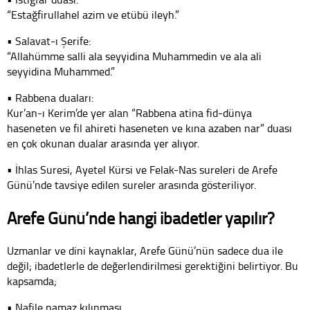
“Estağfirullahel azim ve etübü ileyh.”
• Salavat-ı Şerife:
“Allahümme salli ala seyyidina Muhammedin ve ala ali
seyyidina Muhammed.”
• Rabbena duaları:
Kur’an-ı Kerim’de yer alan “Rabbena atina fid-dünya
haseneten ve fil ahireti haseneten ve kına azaben nar” duası
en çok okunan dualar arasında yer alıyor.
• İhlas Suresi, Ayetel Kürsi ve Felak-Nas sureleri de Arefe
Günü’nde tavsiye edilen sureler arasında gösteriliyor.
Arefe Günü’nde hangi ibadetler yapılır?
Uzmanlar ve dini kaynaklar, Arefe Günü’nün sadece dua ile
değil; ibadetlerle de değerlendirilmesi gerektiğini belirtiyor. Bu
kapsamda;
• Nafile namaz kılınması