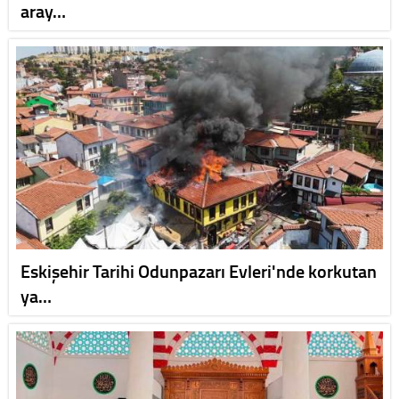
aray…
Eskişehir Tarihi Odunpazarı Evleri'nde korkutan
ya…