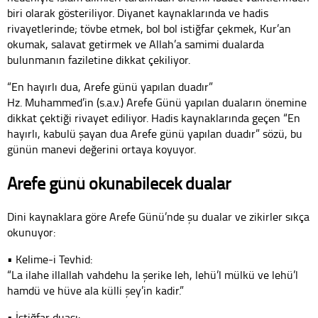
biri olarak gösteriliyor. Diyanet kaynaklarında ve hadis
rivayetlerinde; tövbe etmek, bol bol istiğfar çekmek, Kur’an
okumak, salavat getirmek ve Allah’a samimi dualarda
bulunmanın faziletine dikkat çekiliyor.
“En hayırlı dua, Arefe günü yapılan duadır”
Hz. Muhammed’in (s.a.v.) Arefe Günü yapılan duaların önemine
dikkat çektiği rivayet ediliyor. Hadis kaynaklarında geçen “En
hayırlı, kabulü şayan dua Arefe günü yapılan duadır” sözü, bu
günün manevi değerini ortaya koyuyor.
Arefe günü okunabilecek dualar
Dini kaynaklara göre Arefe Günü’nde şu dualar ve zikirler sıkça
okunuyor:
• Kelime-i Tevhid:
“La ilahe illallah vahdehu la şerike leh, lehü’l mülkü ve lehü’l
hamdü ve hüve ala külli şey’in kadir.”
• İstiğfar duası: