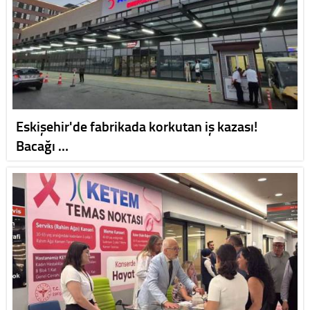
Eskişehir'de fabrikada korkutan iş kazası!
Bacağı …