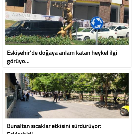
Eskişehir'de doğaya anlam katan heykel ilgi
görüyo…
Bunaltan sıcaklar etkisini sürdürüyor:
Eskişehir'i…