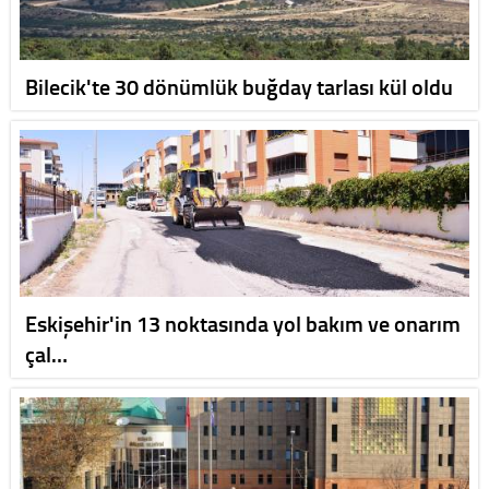
Bilecik'te 30 dönümlük buğday tarlası kül oldu
Eskişehir'in 13 noktasında yol bakım ve onarım
çal…