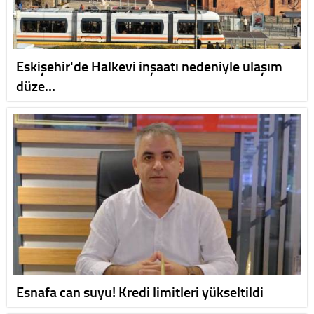
Eskişehir'de Halkevi inşaatı nedeniyle ulaşım
düze…
Esnafa can suyu! Kredi limitleri yükseltildi