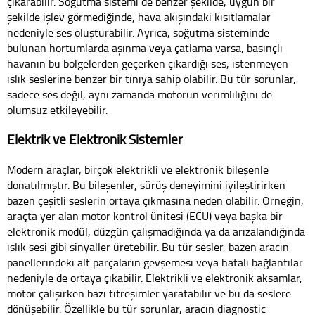
çıkarabilir. Soğutma sistemi de benzer şekilde, uygun bir
şekilde işlev görmediğinde, hava akışındaki kısıtlamalar
nedeniyle ses oluşturabilir. Ayrıca, soğutma sisteminde
bulunan hortumlarda aşınma veya çatlama varsa, basınçlı
havanın bu bölgelerden geçerken çıkardığı ses, istenmeyen
ıslık seslerine benzer bir tınıya sahip olabilir. Bu tür sorunlar,
sadece ses değil, aynı zamanda motorun verimliliğini de
olumsuz etkileyebilir.
Elektrik ve Elektronik Sistemler
Modern araçlar, birçok elektrikli ve elektronik bileşenle
donatılmıştır. Bu bileşenler, sürüş deneyimini iyileştirirken
bazen çeşitli seslerin ortaya çıkmasına neden olabilir. Örneğin,
araçta yer alan motor kontrol ünitesi (ECU) veya başka bir
elektronik modül, düzgün çalışmadığında ya da arızalandığında
ıslık sesi gibi sinyaller üretebilir. Bu tür sesler, bazen aracın
panellerindeki alt parçaların gevşemesi veya hatalı bağlantılar
nedeniyle de ortaya çıkabilir. Elektrikli ve elektronik aksamlar,
motor çalışırken bazı titreşimler yaratabilir ve bu da seslere
dönüşebilir. Özellikle bu tür sorunlar, aracın diagnostic