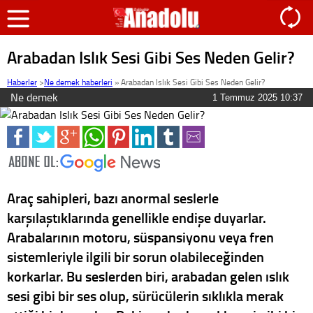
Arabadan Islık Sesi Gibi Ses Neden Gelir?
Haberler
>
Ne demek haberleri
»
Arabadan Islık Sesi Gibi Ses Neden Gelir?
Ne demek
1 Temmuz 2025 10:37
Araç sahipleri, bazı anormal seslerle
karşılaştıklarında genellikle endişe duyarlar.
Arabalarının motoru, süspansiyonu veya fren
sistemleriyle ilgili bir sorun olabileceğinden
korkarlar. Bu seslerden biri, arabadan gelen ıslık
sesi gibi bir ses olup, sürücülerin sıklıkla merak