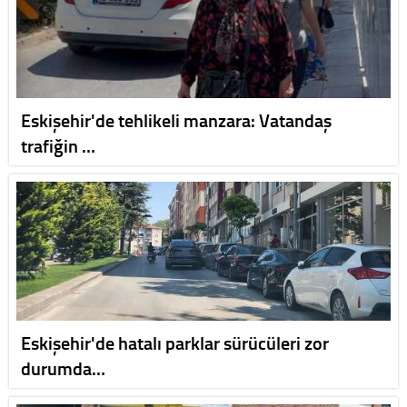
Eskişehir'de tehlikeli manzara: Vatandaş
trafiğin …
Eskişehir'de hatalı parklar sürücüleri zor
durumda…