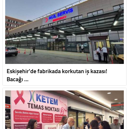
Eskişehir'de fabrikada korkutan iş kazası!
Bacağı …