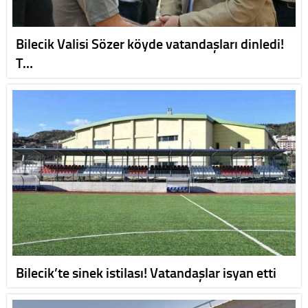
Bilecik Valisi Sözer köyde vatandaşları dinledi!
T…
Bilecik’te sinek istilası! Vatandaşlar isyan etti