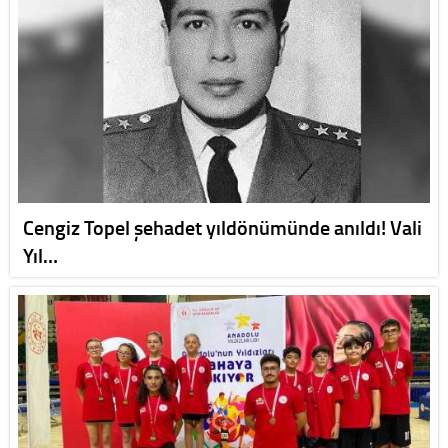
Cengiz Topel şehadet yıldönümünde anıldı! Vali
Yıl…