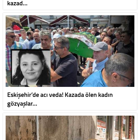
kazad…
Eskişehir’de acı veda! Kazada ölen kadın
gözyaşlar…