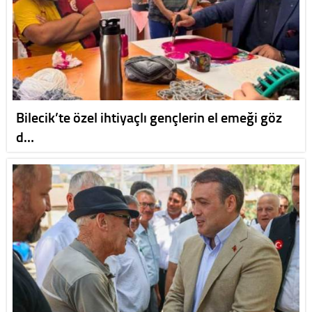
Bilecik’te özel ihtiyaçlı gençlerin el emeği göz
d…