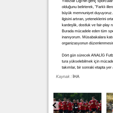
Yıldızlar Ligi’nin genç sporcula
olduğunu belirterek, "Farklı ill
büyük memnuniyet duyuyoruz. An
ilgisini artıran, yeteneklerini
kardeşlik, dostluk ve fair-play
Burada mücadele eden tüm spo
inanıyorum. Müsabakalara katıla
organizasyonun düzenlenmesin
Dört gün sürecek ANALİG Futbol
tura yükselebilmek için mücad
takımlar, bir sonraki etapta ye
Kaynak :
İHA