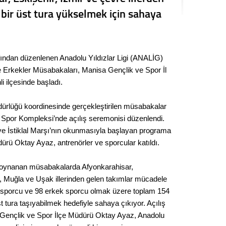
Kere
 bir üst tura yükselmek için sahaya
Es Es’
fından düzenlenen Anadolu Yıldızlar Ligi (ANALİG)
ve Erkekler Müsabakaları, Manisa Gençlik ve Spor İl
Ahme
i ilçesinde başladı.
Tepeba
üdürlüğü koordinesinde gerçekleştirilen müsabakalar
birliği
 Spor Kompleksi’nde açılış seremonisi düzenlendi.
ulaşı
e İstiklal Marşı’nın okunmasıyla başlayan programa
Fund
dürü Oktay Ayaz, antrenörler ve sporcular katıldı.
CHP’li
 oynanan müsabakalarda Afyonkarahisar,
kazana
a, Muğla ve Uşak illerinden gelen takımlar mücadele
seçiml
 sporcu ve 98 erkek sporcu olmak üzere toplam 154
Melt
t tura taşıyabilmek hedefiyle sahaya çıkıyor. Açılış
 Gençlik ve Spor İlçe Müdürü Oktay Ayaz, Anadolu