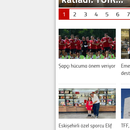
1
2
3
4
5
6
7
Şapçı hücuma önem veriyor
Eme
dest
Eskişehirli özel sporcu Elif
TFF,