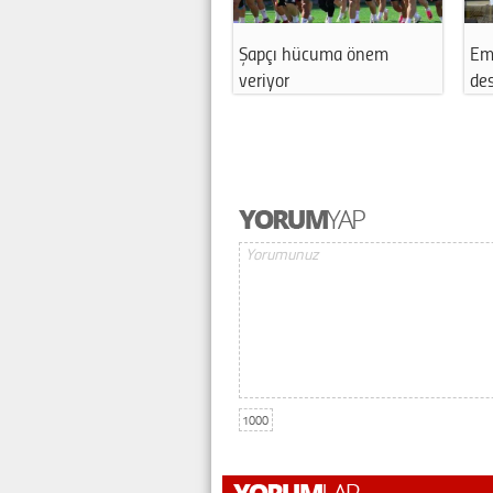
Şapçı hücuma önem
Emekspor’a ana sponsor
veriyor
desteği
1000