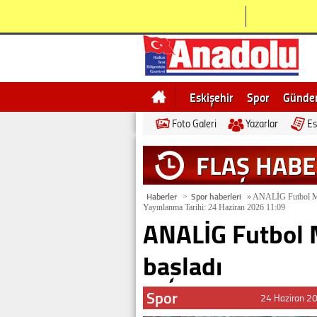
Eskişehir
Spor
Günd
Foto Galeri
Yazarlar
Es
Bilecik
Ne demek
Esk
FLAŞ HAB
Haberler
Spor haberleri
>
»
ANALİG Futbol Müs
Yayınlanma Tarihi: 24 Haziran 2026 11:09
ANALİG Futbol 
başladı
Spor
24 Haziran 2