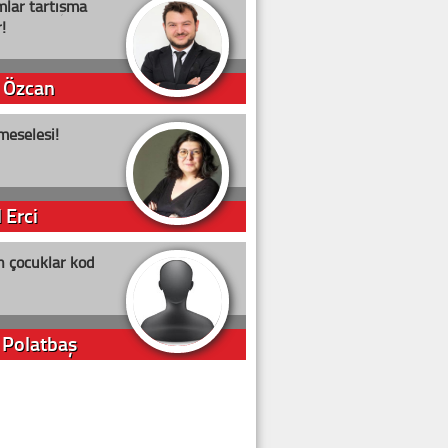
lar tartışma
!
 Özcan
meselesi!
 Erci
n çocuklar kod
 Polatbaş
arti Erdoğan
arlığıyla ne kadar oy