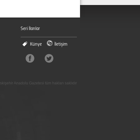
Seri İlanlar
Künye
İletişim
skişehir Anadolu Gazetesi tüm hakları saklıdır