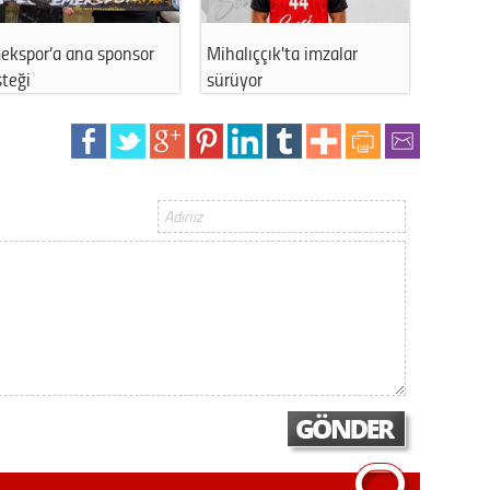
Op. D
Mihalıççık'ta imzalar
Eskişehirli özel sporcu Elif
Sağlığı
sürüyor
Ertek’…
Uzm. 
Vatand
M. M
Hayır,
Seda