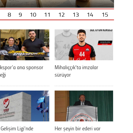
8
9
10
11
12
13
14
15
kspor’a ana sponsor
Mihalıççık'ta imzalar
eği
sürüyor
 Gelişim Ligi'nde
Her şeyin bir ederi var