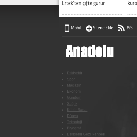
Ertek’ten çifte gurur
kura
Mobil
Sitene Ekle
RSS
Eskişehir
Spor
Magazin
Ekonomi
Gündem
Sağlık
Kültür Sanat
Dünya
Teknoloji
Biyografi
Eskişehir Gezi Rehberi