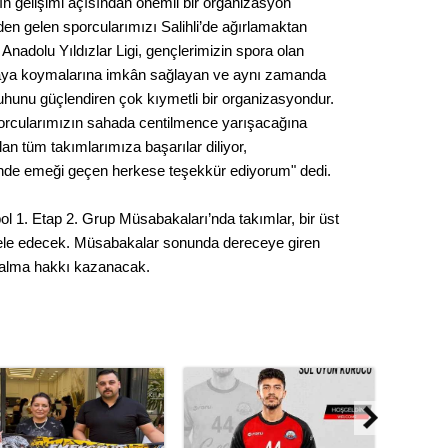
rın gelişimi açısından önemli bir organizasyon
Gürha
Eskişe
erden gelen sporcularımızı Salihli’de ağırlamaktan
Döne
adolu Yıldızlar Ligi, gençlerimizin spora olan
 ortaya koymalarına imkân sağlayan ve aynı zamanda
Rifat
 ruhunu güçlendiren çok kıymetli bir organizasyondur.
rcularımızın sahada centilmence yarışacağına
Sürdür
n tüm takımlarımıza başarılar diliyor,
kültür
de emeği geçen herkese teşekkür ediyorum" dedi.
Konu
 1. Etap 2. Grup Müsabakaları’nda takımlar, bir üst
ele edecek. Müsabakalar sonunda dereceye giren
2023 y
r alma hakkı kazanacak.
bekliy
Tüli
Düşükl