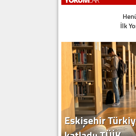
Henü
İlk Y