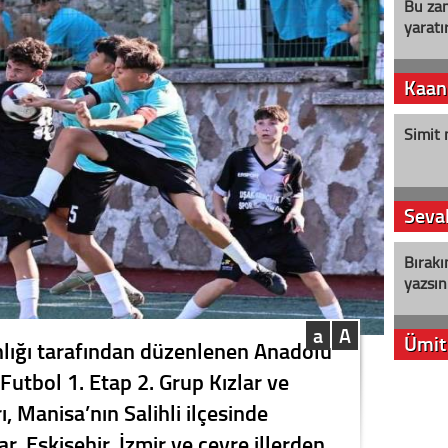
Bu zam
yaratır
Kaan
Simit 
Seval
Bırakı
yazsın
a
A
Ümit
nlığı tarafından düzenlenen Anadolu
 Futbol 1. Etap 2. Grup Kızlar ve
YENİ P
, Manisa’nın Salihli ilçesinde
aleyht
alır?
r, Eskişehir, İzmir ve çevre illerden