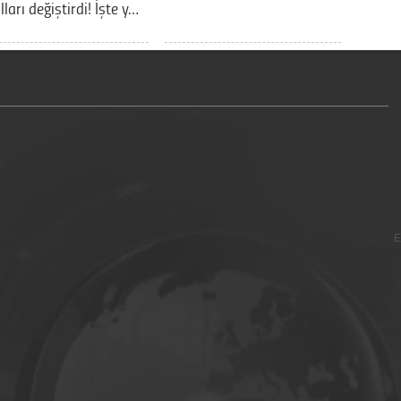
lları değiştirdi! İşte y…
E