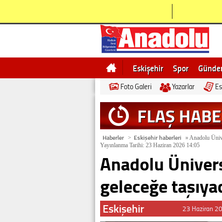
Eskişehir
Spor
Günd
Foto Galeri
Yazarlar
Es
Bilecik
Ne demek
Esk
FLAŞ HAB
Haberler
Eskişehir haberleri
>
»
Anadolu Üniver
Yayınlanma Tarihi: 23 Haziran 2026 14:05
Anadolu Ünivers
geleceğe taşıyac
Eskişehir
23 Haziran 2