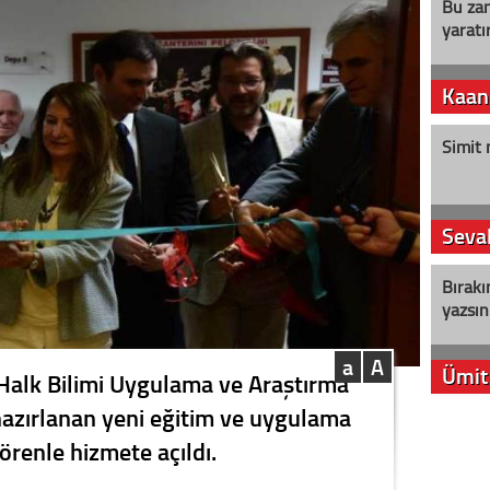
Bu zam
yaratır
Kaan
Simit 
Seval
Bırakı
yazsın
a
A
Ümit
Halk Bilimi Uygulama ve Araştırma
azırlanan yeni eğitim ve uygulama
YENİ P
örenle hizmete açıldı.
aleyht
alır?