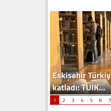
Eskişehir Türkiy
katladı: TÜİK…
1
2
3
4
5
6
7