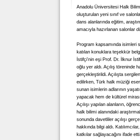
Anadolu Üniversitesi Halk Bil
oluşturulan yeni sınıf ve salonla
dans alanlarında eğitim, araşt
amacıyla hazırlanan salonlar d
Program kapsamında isimleri sal
katılan konuklara teşekkür belge
İstifçi'nin eşi Prof. Dr. İlknur 
oğlu yer aldı. Açılış töreninde h
gerçekleştirildi. Açılışta sergile
edilirken, Türk halk müziği eserl
sunan isimlerin adlarının yaşatıl
yapacak hem de kültürel mirası
Açılışı yapılan alanların, öğre
halk bilimi alanındaki araştırm
sonunda davetliler açılışı gerçe
hakkında bilgi aldı. Katılımcılar
katkılar sağlayacağını ifade ett