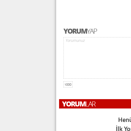
1000
Henü
İlk Y