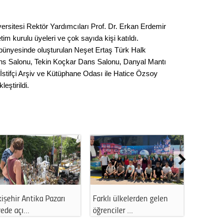
Gürha
Eskişe
Döne
ersitesi Rektör Yardımcıları Prof. Dr. Erkan Erdemir
tim kurulu üyeleri ve çok sayıda kişi katıldı.
Rifat
nyesinde oluşturulan Neşet Ertaş Türk Halk
ans Salonu, Tekin Koçkar Dans Salonu, Danyal Mantı
Sürdür
 İstifçi Arşiv ve Kütüphane Odası ile Hatice Özsoy
kültür
eştirildi.
Konu
2023 y
bekliy
Tüli
Düşükl
işehir Antika Pazarı
Farklı ülkelerden gelen
Eskişehi
rede açı…
öğrenciler …
önemli