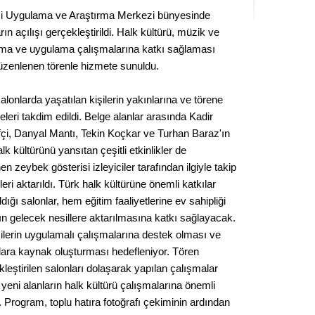
Kere
imi Uygulama ve Araştırma Merkezi bünyesinde
rın açılışı gerçekleştirildi. Halk kültürü, müzik ve
Es Es’
ırma ve uygulama çalışmalarına katkı sağlaması
üzenlenen törenle hizmete sunuldu.
onlarda yaşatılan kişilerin yakınlarına ve törene
Ahme
leri takdim edildi. Belge alanlar arasında Kadir
İstifçi, Danyal Mantı, Tekin Koçkar ve Turhan Baraz'ın
Tepeba
alk kültürünü yansıtan çeşitli etkinlikler de
birliği
nen zeybek gösterisi izleyiciler tarafından ilgiyle takip
ulaşı
eri aktarıldı. Türk halk kültürüne önemli katkılar
Fund
dığı salonlar, hem eğitim faaliyetlerine ev sahipliği
n gelecek nesillere aktarılmasına katkı sağlayacak.
CHP’li
ncilerin uygulamalı çalışmalarına destek olması ve
kazana
alara kaynak oluşturması hedefleniyor. Tören
seçiml
kleştirilen salonları dolaşarak yapılan çalışmalar
Melt
, yeni alanların halk kültürü çalışmalarına önemli
i. Program, toplu hatıra fotoğrafı çekiminin ardından