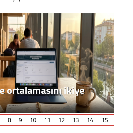
e ortalamasını ikiye
8
9
10
11
12
13
14
15