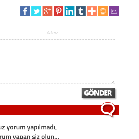
Op. D
Sağlığı
Uzm. 
Vatand
M. M
Hayır,
z yorum yapılmadı,
Seda
orum yapan siz olun...