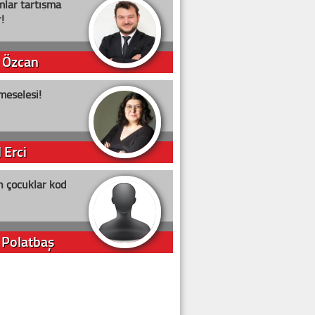
lar tartışma
!
 Özcan
meselesi!
 Erci
n çocuklar kod
 Polatbaş
arti Erdoğan
arlığıyla ne kadar oy