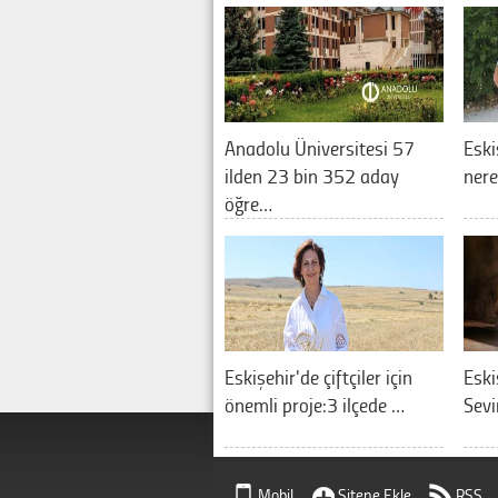
Anadolu Üniversitesi 57
Eski
ilden 23 bin 352 aday
nere
öğre…
Eskişehir'de çiftçiler için
Eski
önemli proje:3 ilçede …
Sevi
Mobil
Sitene Ekle
RSS