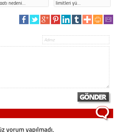
şaatı nedeni…
limitleri yü…
uzun s
z yorum yapılmadı,