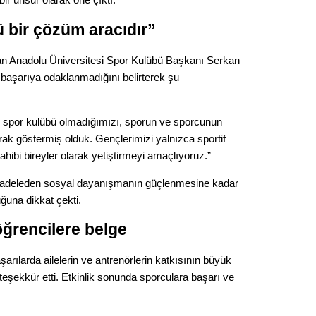
Gürha
Eskişe
ü bir çözüm aracıdır”
Döne
Rifat
n Anadolu Üniversitesi Spor Kulübü Başkanı Serkan
f başarıya odaklanmadığını belirterek şu
Sürdür
kültür
r spor kulübü olmadığımızı, sporun ve sporcunun
ak göstermiş olduk. Gençlerimizi yalnızca sportif
Konu
ahibi bireyler olarak yetiştirmeyi amaçlıyoruz.”
ücadeleden sosyal dayanışmanın güçlenmesine kadar
2023 y
bekliy
uğuna dikkat çekti.
öğrencilere belge
Tüli
aşarılarda ailelerin ve antrenörlerin katkısının büyük
Düşükl
teşekkür etti. Etkinlik sonunda sporculara başarı ve
.