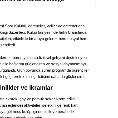
Seval
Es Es’
i Spor Kulübü, öğrenciler, veliler ve antrenörlerin
 pikniği düzenledi. Kulüp bünyesinde farklı branşlarda
Ahme
aileleri, etkinlikte bir araya gelerek hem sosyal hem
 sergiledi.
Tepeba
birliği
elerde sporun yalnızca fiziksel gelişimi destekleyen
ulaşı
a aile bağlarını güçlendiren ve sosyal dayanışmayı
 vurgulandı. Gün boyunca süren programda öğrenciler,
Fund
vakit geçirerek kulüp içi iletişimi daha da güçlendirdi.
CHP’li
nlikler ve ikramlar
kazana
seçiml
öfte ekmek, çay ve pamuk şeker ikram edildi.
an eğlenceli aktiviteler ise etkinliğe renk kattı.
Melt
ya gelmesi, kulüp içinde birlik ve beraberlik
ir unsur olarak öne çıktı.