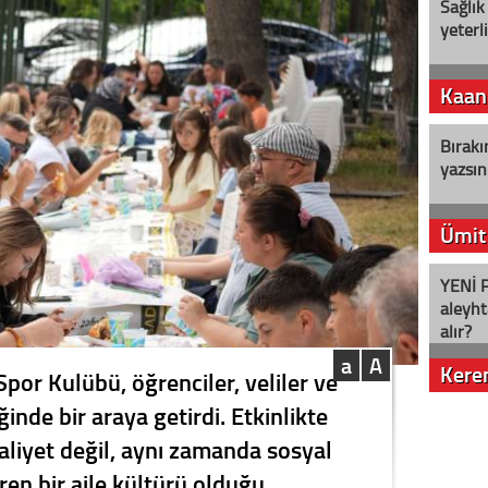
Sağlık
yeterl
Kaan
Bırakı
yazsın
Ümit
YENİ P
aleyht
alır?
a
A
Kere
por Kulübü, öğrenciler, veliler ve
ğinde bir araya getirdi. Etkinlikte
Nostalj
aaliyet değil, aynı zamanda sosyal
en bir aile kültürü olduğu