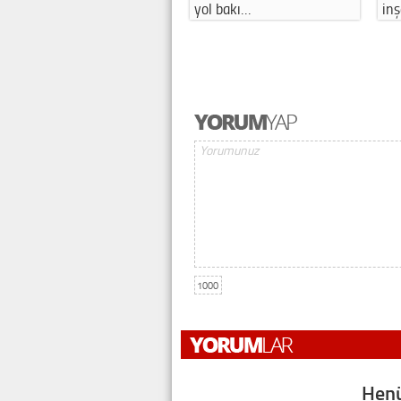
yol bakı…
in
1000
Henü