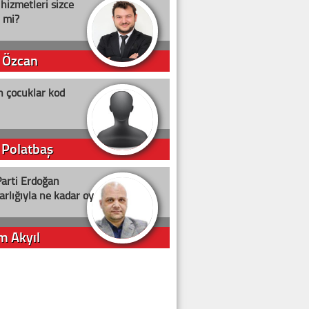
 hizmetleri sizce
i mi?
 Özcan
n çocuklar kod
 Polatbaş
arti Erdoğan
arlığıyla ne kadar oy
m Akyıl
iye ilgiliyiz!