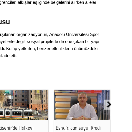
nciler, alkışlar eşliğinde belgelerini alırken aileler
Op. D
Sağlığı
usu
 karşılanan organizasyonun, Anadolu Üniversitesi Spor
yetlerle değil, sosyal projelerle de öne çıkan bir yapı
Uzm. 
di. Kulüp yetkilileri, benzer etkinliklerin önümüzdeki
fade etti.
Vatand
M. M
Hayır,
Seda
işehir'de Halkevi
Esnafa can suyu! Kredi
Eskişe