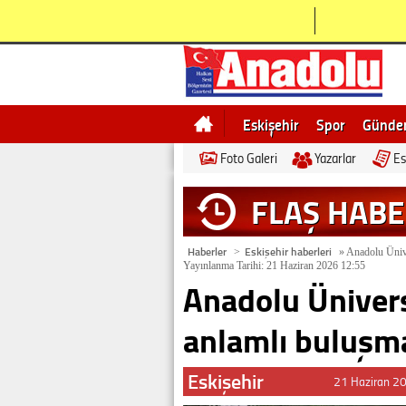
Eskişehir
Spor
Günd
Foto Galeri
Yazarlar
Es
Bilecik
Ne demek
Esk
FLAŞ HAB
Haberler
Eskişehir haberleri
>
»
Anadolu Ünive
Yayınlanma Tarihi: 21 Haziran 2026 12:55
Anadolu Üniver
anlamlı buluşm
Eskişehir
21 Haziran 2