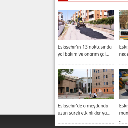
Eskişehir'in 13 noktasında
Eski
yol bakım ve onarım çal…
nede
Eskişehir'de o meydanda
Eski
uzun süreli etkinlikler ya…
manz
…