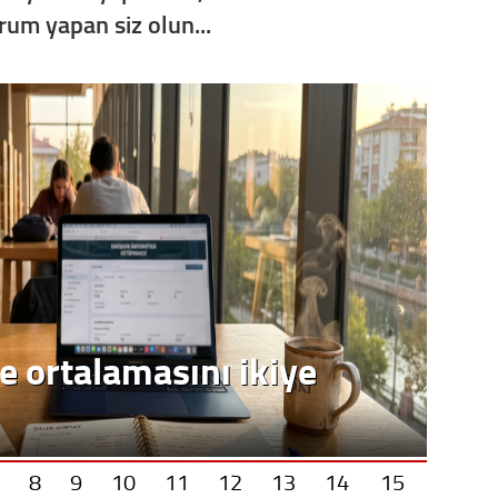
orum yapan siz olun...
e ortalamasını ikiye
8
9
10
11
12
13
14
15