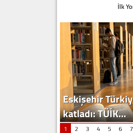
İlk Y
Eskişehir Türkiy
katladı: TÜİK…
1
2
3
4
5
6
7