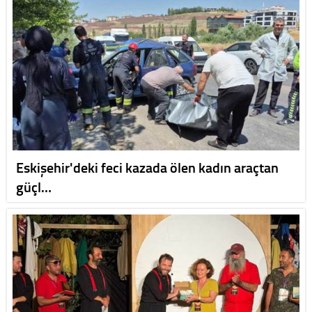
Eskişehir'deki feci kazada ölen kadın araçtan
güçl…