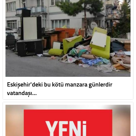
Eskişehir'deki bu kötü manzara günlerdir
vatandaşı…