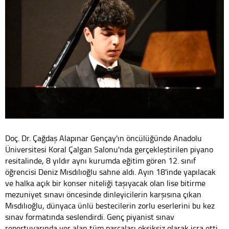
Doç. Dr. Çağdaş Alapınar Gençay'ın öncülüğünde Anadolu
Üniversitesi Koral Çalgan Salonu'nda gerçekleştirilen piyano
resitalinde, 8 yıldır aynı kurumda eğitim gören 12. sınıf
öğrencisi Deniz Mısdılıoğlu sahne aldı. Ayın 18'inde yapılacak
ve halka açık bir konser niteliği taşıyacak olan lise bitirme
mezuniyet sınavı öncesinde dinleyicilerin karşısına çıkan
Mısdılıoğlu, dünyaca ünlü bestecilerin zorlu eserlerini bu kez
sınav formatında seslendirdi. Genç piyanist sınav
repertuvarında yer alan tüm parçaları eksiksiz olarak icra etti.