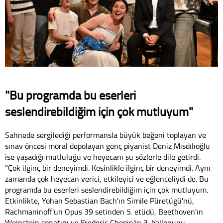
"Bu programda bu eserleri
seslendirebildiğim için çok mutluyum"
Sahnede sergilediği performansla büyük beğeni toplayan ve
sınav öncesi moral depolayan genç piyanist Deniz Mısdılıoğlu
ise yaşadığı mutluluğu ve heyecanı şu sözlerle dile getirdi:
"Çok ilginç bir deneyimdi. Kesinlikle ilginç bir deneyimdi. Aynı
zamanda çok heyecan verici, etkileyici ve eğlenceliydi de. Bu
programda bu eserleri seslendirebildiğim için çok mutluyum.
Etkinlikte, Yohan Sebastian Bach'ın Simile Püretügü'nü,
Rachmaninoff'un Opus 39 setinden 5. etüdü, Beethoven'ın
Weinstein sonatını ve Frederic Chopin'in 3. ballonunu