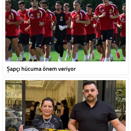
Şapçı hücuma önem veriyor