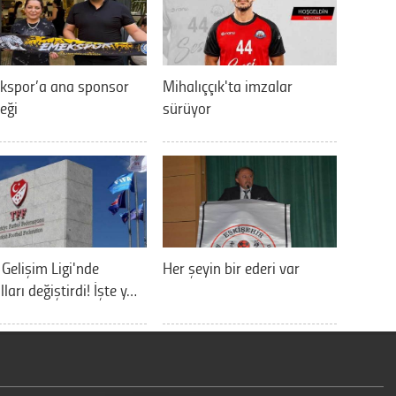
kspor’a ana sponsor
Mihalıççık'ta imzalar
eği
sürüyor
 Gelişim Ligi'nde
Her şeyin bir ederi var
lları değiştirdi! İşte y…