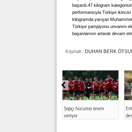
başardı.47 kilogram kategorisi
performansıyla Türkiye ikincis
kilogramda yarışan Muhammet B
Türkiye şampiyonu unvanını elde 
başarılarının artarak devam etm
Kaynak :
DUHAN BERK ÖTSU
Şapçı hücuma önem
Emekspor’a 
veriyor
desteği