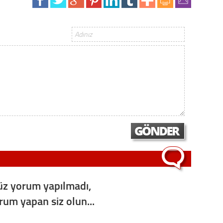
Gürha
Eskişe
Döne
Rifat
Sürdür
kültür
Konu
2023 y
bekliy
Tüli
z yorum yapılmadı,
Düşükl
orum yapan siz olun...