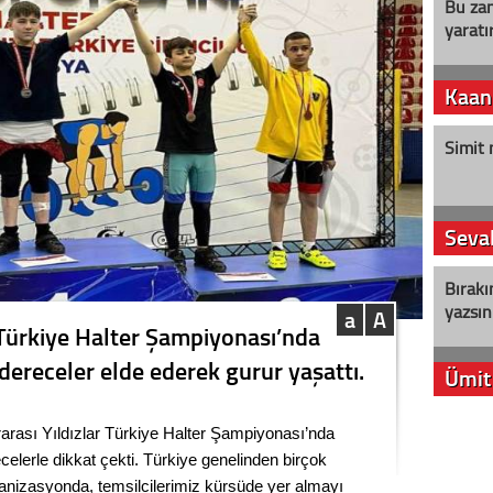
Bu zam
yaratır
Kaan
Simit 
Seval
Bırakı
yazsın
a
A
r Türkiye Halter Şampiyonası’nda
dereceler elde ederek gurur yaşattı.
Ümit
YENİ P
rası Yıldızlar Türkiye Halter Şampiyonası’nda
aleyht
ecelerle dikkat çekti. Türkiye genelinden birçok
alır?
ganizasyonda, temsilcilerimiz kürsüde yer almayı