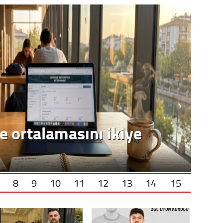
Op. D
Sağlığı
Uzm. 
Vatand
M. M
Hayır,
8
9
10
11
12
13
14
15
Seda