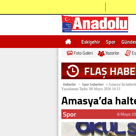
Eskişehir
Spor
Günd
Foto Galeri
Yazarlar
Es
Bilecik
Ne demek
Esk
FLAŞ HAB
Haberler
Spor haberleri
>
»
Amasya’da halterde
Yayınlanma Tarihi: 08 Mayıs 2026 16:13
Amasya’da halt
Spor
8 Mayıs 2