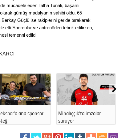
nde mücadele eden Talha Tunalı, başarılı
Kere
i olarak gümüş madalyanın sahibi oldu. 65
erkay Güçlü ise rakiplerini geride bırakarak
Es Es’
etti.Sporcular ve antrenörleri tebrik edilirken,
esi temenni edildi.
Ahme
KARCI
Tepeba
birliği
ulaşı
Fund
CHP’li
kazana
ana sponsor
Mihalıççık'ta imzalar
Eskişehirli özel s
seçiml
sürüyor
Ertek’…
Melt