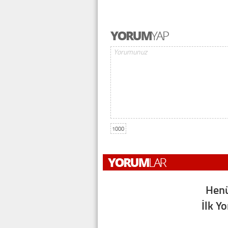
1000
Henü
İlk Y