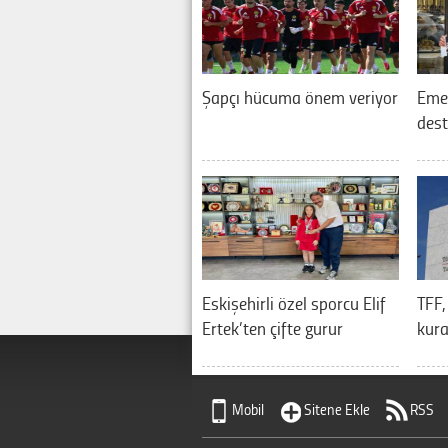
Şapçı hücuma önem veriyor
Eme
dest
Eskişehirli özel sporcu Elif
TFF,
Ertek’ten çifte gurur
kura
Mobil
Sitene Ekle
RSS