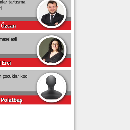
lar tartışma
!
 Özcan
meselesi!
 Erci
n çocuklar kod
 Polatbaş
arti Erdoğan
arlığıyla ne kadar oy